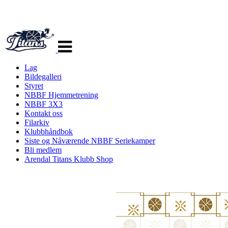
Veksle
navigasjon
Lag
Bildegalleri
Styret
NBBF Hjemmetrening
NBBF 3X3
Kontakt oss
Filarkiv
Klubbhåndbok
Siste og Nåværende NBBF Seriekamper
Bli medlem
Arendal Titans Klubb Shop