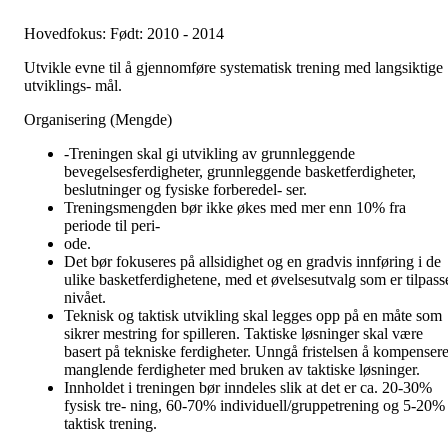
Hovedfokus: Født: 2010 - 2014
Utvikle evne til å gjennomføre systematisk trening med langsiktige
utviklings- mål.
Organisering (Mengde)
-Treningen skal gi utvikling av grunnleggende
bevegelsesferdigheter, grunnleggende basketferdigheter,
beslutninger og fysiske forberedel- ser.
Treningsmengden bør ikke økes med mer enn 10% fra
periode til peri-
ode.
Det bør fokuseres på allsidighet og en gradvis innføring i de
ulike basketferdighetene, med et øvelsesutvalg som er tilpass
nivået.
Teknisk og taktisk utvikling skal legges opp på en måte som
sikrer mestring for spilleren. Taktiske løsninger skal være
basert på tekniske ferdigheter. Unngå fristelsen å kompenser
manglende ferdigheter med bruken av taktiske løsninger.
Innholdet i treningen bør inndeles slik at det er ca. 20-30%
fysisk tre- ning, 60-70% individuell/gruppetrening og 5-20%
taktisk trening.