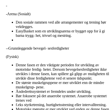
-
-
Arena (Sosialt)
Den sosiale rammen ved alle arrangementer og trening bør
vektlegges.
EasyBasket som en utviklingsarena er bygget opp for å gi
barna trygg- het, trivsel og mestring.
--Grunnleggende bevegel- sesferdigheter
(Fysisk)
Denne fasen er den viktigste perioden for utvikling av
motoriske ferdig- heter. Dersom bevegelsesferdigheter ikke
utvikles i denne fasen, kan spillere gå glipp av muligheten til 
utvikle disse ferdighetene ved et senere tidspunkt.
De største muskelgruppene er mer utviklet enn de mindre
muskelgrup- pene.
Åndedrettssystemet er fremdeles under utvikling.
Bør fokusere på det anaerobe systemet. Anaerobe systemet
trenes ved
f.eks styrketrening, hurtighetsstrening eller intervalltrening.
Motoriske mønstre er mer utviklet ved enden av denne fasen.