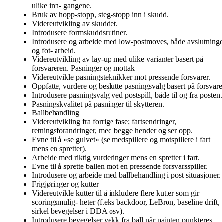
ulike inn- gangene.
Bruk av hopp-stopp, steg-stopp inn i skudd.
Videreutvikling av skuddet.
Introdusere formskuddsrutiner.
Introdusere og arbeide med low-postmoves, både avslutning
og fot- arbeid.
Videreutvikling av lay-up med ulike varianter basert på
forsvareren. Pasninger og mottak
Videreutvikle pasningsteknikker mot pressende forsvarer.
Oppfatte, vurdere og beslutte pasningsvalg basert på forsvare
Introdusere pasningsvalg ved postspill, både til og fra posten.
Pasningskvalitet på pasninger til skytteren.
Ballbehandling
Videreutvikling fra forrige fase; fartsendringer,
retningsforandringer, med begge hender og ser opp.
Evne til å «se gulvet» (se medspillere og motspillere i fart
mens en spretter).
Arbeide med riktig vurderinger mens en spretter i fart.
Evne til å sprette ballen mot en pressende forsvarsspiller.
Introdusere og arbeide med ballbehandling i post situasjoner.
Frigjøringer og kutter
Videreutvikle kutter til å inkludere flere kutter som gir
scoringsmulig- heter (f.eks backdoor, LeBron, baseline drift,
sirkel bevegelser i DDA osv).
Introdusere bevegelser vekk fra ball når painten punkteres –