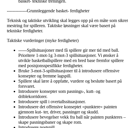
basket- tekniske treningen.
--------------Grunnleggende basket- ferdigheter
Teknisk og taktiske utvikling skal legges opp på en måte som sikrer
mestring for spilleren. Taktiske løsninger skal være basert på
tekniske ferdigheter.
Taktiske vurderinger (myke ferdigheter)
------Spillsituasjoner med få spillere gir mer tid med ball.
Prioritere 1-mot-1g 3-mot-3 spillsituasjoner. Vi ønsker å
utvikle basketballspillere med en bred base fremfor spillere
med posisjonsspesifikke ferdigheter.
Bruke 3-mot-3-spillsituasjoner til å introdusere offensive
konsepter og fremme lagspill.
Spillere skal lære å oppfatte, vurdere og beslutte basert på
forsvaret.
Introdusere konsepter som pasnings-, kutt- og
driblekorridorer.
Introdusere spill i overtallssituasjoner.
Introdusere det offensive konseptet «punktere» painten
gjennom kut- ter, driver, pasninger og skudd.
Introdusere bevegelser vekk fra ball når painten punkteres –
skape pasningsbaner og skape rom.
Introdusere postspill.