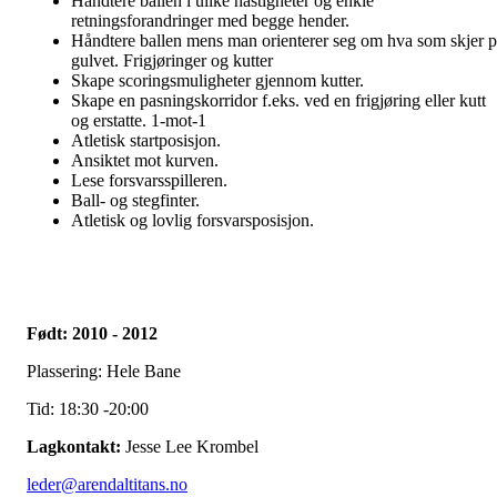
Håndtere ballen i ulike hastigheter og enkle
retningsforandringer med begge hender.
Håndtere ballen mens man orienterer seg om hva som skjer p
gulvet. Frigjøringer og kutter
Skape scoringsmuligheter gjennom kutter.
Skape en pasningskorridor f.eks. ved en frigjøring eller kutt
og erstatte. 1-mot-1
Atletisk startposisjon.
Ansiktet mot kurven.
Lese forsvarsspilleren.
Ball- og stegfinter.
Atletisk og lovlig forsvarsposisjon.
Født: 2010 - 2012
Plassering: Hele Bane
Tid: 18:30 -20:00
Lagkontakt:
Jesse Lee Krombel
leder@arendaltitans.no