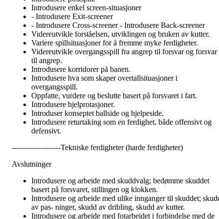
Introdusere enkel screen-situasjoner
- Introdusere Exit-screener
- Introdusere Cross-screener - Introdusere Back-screener
Videreutvikle forståelsen, utviklingen og bruken av kutter.
Variere spillsituasjoner for å fremme myke ferdigheter.
Videreutvikle overgangsspill fra angrep til forsvar og forsvar
til angrep.
Introdusere korridorer på banen.
Introdusere hva som skaper overtallsituasjoner i
overgangsspill.
Oppfatte, vurdere og beslutte basert på forsvaret i fart.
Introdusere hjelprotasjoner.
Introduser konseptet ballside og hjelpeside.
Introdusere returtaking som en ferdighet, både offensivt og
defensivt.
--------------------Tekniske ferdigheter (harde ferdigheter)
Avslutninger
Introdusere og arbeide med skuddvalg; bedømme skuddet
basert på forsvaret, stillingen og klokken.
Introdusere og arbeide med ulike innganger til skuddet; skud
av pas- ninger, skudd av dribling, skudd av kutter.
Introdusere og arbeide med fotarbeidet i forbindelse med de