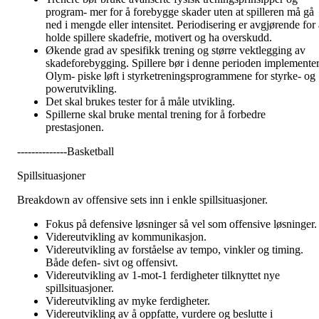
program- mer for å forebygge skader uten at spilleren må gå
ned i mengde eller intensitet. Periodisering er avgjørende for a
holde spillere skadefrie, motivert og ha overskudd.
Økende grad av spesifikk trening og større vektlegging av
skadeforebygging. Spillere bør i denne perioden implemente
Olym- piske løft i styrketreningsprogrammene for styrke- og
powerutvikling.
Det skal brukes tester for å måle utvikling.
Spillerne skal bruke mental trening for å forbedre
prestasjonen.
--------------Basketball
Spillsituasjoner
Breakdown av offensive sets inn i enkle spillsituasjoner.
Fokus på defensive løsninger så vel som offensive løsninger.
Videreutvikling av kommunikasjon.
Videreutvikling av forståelse av tempo, vinkler og timing.
Både defen- sivt og offensivt.
Videreutvikling av 1-mot-1 ferdigheter tilknyttet nye
spillsituasjoner.
Videreutvikling av myke ferdigheter.
Videreutvikling av å oppfatte, vurdere og beslutte i