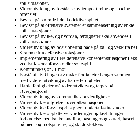
spillsituasjoner.
Videreutvikling av forståelse av tempo, timing og spacing
offensivt.
Bevisst på sin rolle i det kollektive spillet.
Bevisst på at offensive systemer er sammensetning av enkle
spillsitua- sjoner.
Bevisst på hvilke, og hvordan, ferdigheter skal anvendes i
spillsituasjo- ner.
Videreutvikling av posisjonering både på ball og vekk fra bal
Stramme inn defensive rotasjoner.
Implementering av flere defensive konsepter/situasjoner f.eks
ved ball- screenforsvar eller sonespill.
Kommunikasjon. 1-mot-1
Forstå at utviklingen av myke ferdigheter henger sammen
med videre- utvikling av harde ferdigheter.
Harde ferdigheter må videreutvikles og terpes på.
Overgangsspill
Videreutvikling av kommunikasjonsferdigheter.
Videreutvikle utførelse i overtallssituasjoner.
Videreutvikle forsvarsprinsipper i undertallssituasjnoer
Videreutvikle oppfattelse, vurderinger og beslutninger i
forbindelse med ballbehandling, pasninger og skudd, basert
på med- og motspille- re, og skuddklokken.