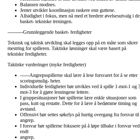
Balansen modnes.
Jenter utvikler koordinasjon raskere enn guttene.
Allsidighet i fokus, men nå med et bredere øvelsesutvalg i d
basket- tekniske treningen.
----------Grunnleggende basket- ferdigheter
Teknisk og taktisk utvikling skal legges opp på en måte som sikrer
mestring for spilleren. Taktiske løsninger skal være basert på
tekniske ferdigheter.
Taktiske vurderinger (myke ferdigheter)
------Angrepsspillerne skal lære å lese forsvaret for å se etter
scoringsmulig- heter.
Individuelle ferdigheter bør utvikles ved å spille 1-mot-1 og 
mot-3 for å gjøre lesningene lettere.
I gruppesituasjoner bør spillerne lære enkle situasjoner som
pass, kutt og erstatte. Dette for å lære å bedømme timing og
avstand.
Offensivt bør settes søkelys på hurtig overgang fra forsvar til
angrep.
I forsvar bør spillerne fokusere på å løpe tilbake i forsvar ved
endt
angrep.