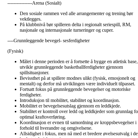
----------------Arena (Sosialt)
Den sosiale rammen ved alle arrangementer og trening bør
vektlegges.
På klubbnivå bør spilleren delta i regionalt seriespill, RM,
nasjonale og internasjonale turneringer og cuper.
----Grunnleggende bevegel- sesferdigheter
(Fysisk)
Målet i denne perioden er å fortsette å bygge en atletisk base,
utvikle grunnleggende basketballferdigheter gjennom
spillsituasjoner.
Bevissthet på at spillere modnes ulikt (fysisk, emosjonelt og
mentalt) og derfor må utviklingen være individuelt tilpasset.
Fortsatt fokus på grunnleggende bevegelser og motoriske
ferdigheter.
Introduksjon til mobilitet, stabilitet og koordinasjon.
Mobilitet er bevegelsesutslag gjennom en leddkjede.
Stabilitet er kontroll over ledd og leddkjeder som grunnlag fo
optimal kraftoverføring.
Koordinasjon er evnen til samordning av kroppsbevegelser i
forhold til hverandre og omgivelsene.
Allsidighet i fokus, men nå med et bredere øvelsesutvalg i d