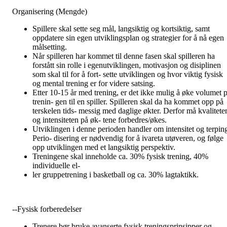
Organisering (Mengde)
Spillere skal sette seg mål, langsiktig og kortsiktig, samt
oppdatere sin egen utviklingsplan og strategier for å nå egen
målsetting.
Når spilleren har kommet til denne fasen skal spilleren ha
forstått sin rolle i egenutviklingen, motivasjon og disiplinen
som skal til for å fort- sette utviklingen og hvor viktig fysisk
og mental trening er for videre satsing.
Etter 10-15 år med trening, er det ikke mulig å øke volumet p
trenin- gen til en spiller. Spilleren skal da ha kommet opp på
terskelen tids- messig med daglige økter. Derfor må kvalitete
og intensiteten på øk- tene forbedres/økes.
Utviklingen i denne perioden handler om intensitet og terpin
Perio- disering er nødvendig for å ivareta utøveren, og følge
opp utviklingen med et langsiktig perspektiv.
Treningene skal inneholde ca. 30% fysisk trening, 40%
individuelle el-
ler gruppetrening i basketball og ca. 30% lagtaktikk.
--Fysisk forberedelser
Trenere bør bruke avanserte fysisk treningsprinsipper og