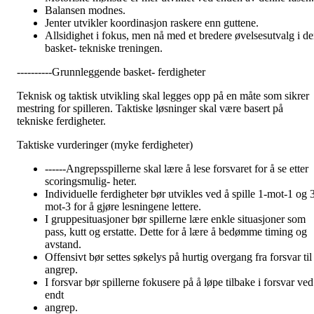
Balansen modnes.
Jenter utvikler koordinasjon raskere enn guttene.
Allsidighet i fokus, men nå med et bredere øvelsesutvalg i d
basket- tekniske treningen.
----------Grunnleggende basket- ferdigheter
Teknisk og taktisk utvikling skal legges opp på en måte som sikrer
mestring for spilleren. Taktiske løsninger skal være basert på
tekniske ferdigheter.
Taktiske vurderinger (myke ferdigheter)
------Angrepsspillerne skal lære å lese forsvaret for å se etter
scoringsmulig- heter.
Individuelle ferdigheter bør utvikles ved å spille 1-mot-1 og 
mot-3 for å gjøre lesningene lettere.
I gruppesituasjoner bør spillerne lære enkle situasjoner som
pass, kutt og erstatte. Dette for å lære å bedømme timing og
avstand.
Offensivt bør settes søkelys på hurtig overgang fra forsvar til
angrep.
I forsvar bør spillerne fokusere på å løpe tilbake i forsvar ved
endt
angrep.