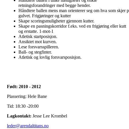
Håndtere ballen i ulike hastigheter og enkle
retningsforandringer med begge hender.
Håndtere ballen mens man orienterer seg om hva som skjer p
gulvet. Frigjøringer og kutter
Skape scoringsmuligheter gjennom kutter.
Skape en pasningskorridor f.eks. ved en frigjøring eller kutt
og erstatte. 1-mot-1
Atletisk startposisjon.
Ansiktet mot kurven.
Lese forsvarsspilleren.
Ball- og stegfinter.
Atletisk og lovlig forsvarsposisjon.
Født: 2010 - 2012
Plassering: Hele Bane
Tid: 18:30 -20:00
Lagkontakt:
Jesse Lee Krombel
leder@arendaltitans.no