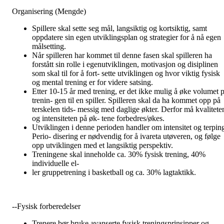
Organisering (Mengde)
Spillere skal sette seg mål, langsiktig og kortsiktig, samt
oppdatere sin egen utviklingsplan og strategier for å nå egen
målsetting.
Når spilleren har kommet til denne fasen skal spilleren ha
forstått sin rolle i egenutviklingen, motivasjon og disiplinen
som skal til for å fort- sette utviklingen og hvor viktig fysisk
og mental trening er for videre satsing.
Etter 10-15 år med trening, er det ikke mulig å øke volumet p
trenin- gen til en spiller. Spilleren skal da ha kommet opp på
terskelen tids- messig med daglige økter. Derfor må kvalitete
og intensiteten på øk- tene forbedres/økes.
Utviklingen i denne perioden handler om intensitet og terpin
Perio- disering er nødvendig for å ivareta utøveren, og følge
opp utviklingen med et langsiktig perspektiv.
Treningene skal inneholde ca. 30% fysisk trening, 40%
individuelle el-
ler gruppetrening i basketball og ca. 30% lagtaktikk.
--Fysisk forberedelser
Trenere bør bruke avanserte fysisk treningsprinsipper og