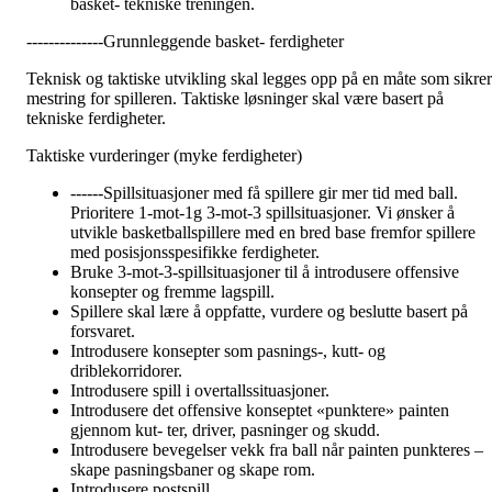
basket- tekniske treningen.
--------------Grunnleggende basket- ferdigheter
Teknisk og taktiske utvikling skal legges opp på en måte som sikrer
mestring for spilleren. Taktiske løsninger skal være basert på
tekniske ferdigheter.
Taktiske vurderinger (myke ferdigheter)
------Spillsituasjoner med få spillere gir mer tid med ball.
Prioritere 1-mot-1g 3-mot-3 spillsituasjoner. Vi ønsker å
utvikle basketballspillere med en bred base fremfor spillere
med posisjonsspesifikke ferdigheter.
Bruke 3-mot-3-spillsituasjoner til å introdusere offensive
konsepter og fremme lagspill.
Spillere skal lære å oppfatte, vurdere og beslutte basert på
forsvaret.
Introdusere konsepter som pasnings-, kutt- og
driblekorridorer.
Introdusere spill i overtallssituasjoner.
Introdusere det offensive konseptet «punktere» painten
gjennom kut- ter, driver, pasninger og skudd.
Introdusere bevegelser vekk fra ball når painten punkteres –
skape pasningsbaner og skape rom.
Introdusere postspill.