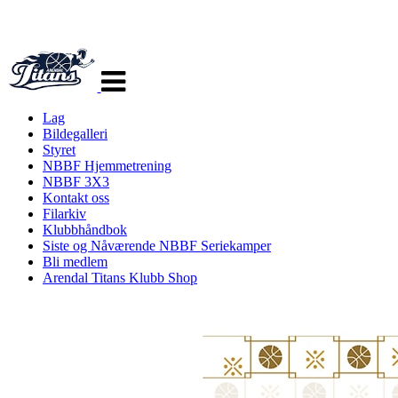
Veksle
navigasjon
Lag
Bildegalleri
Styret
NBBF Hjemmetrening
NBBF 3X3
Kontakt oss
Filarkiv
Klubbhåndbok
Siste og Nåværende NBBF Seriekamper
Bli medlem
Arendal Titans Klubb Shop