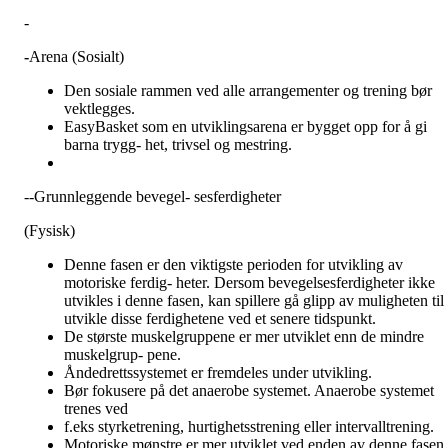
-
-
Arena (Sosialt)
Den sosiale rammen ved alle arrangementer og trening bør
vektlegges.
EasyBasket som en utviklingsarena er bygget opp for å gi
barna trygg- het, trivsel og mestring.
--Grunnleggende bevegel- sesferdigheter
(Fysisk)
Denne fasen er den viktigste perioden for utvikling av
motoriske ferdig- heter. Dersom bevegelsesferdigheter ikke
utvikles i denne fasen, kan spillere gå glipp av muligheten til 
utvikle disse ferdighetene ved et senere tidspunkt.
De største muskelgruppene er mer utviklet enn de mindre
muskelgrup- pene.
Åndedrettssystemet er fremdeles under utvikling.
Bør fokusere på det anaerobe systemet. Anaerobe systemet
trenes ved
f.eks styrketrening, hurtighetsstrening eller intervalltrening.
Motoriske mønstre er mer utviklet ved enden av denne fasen.