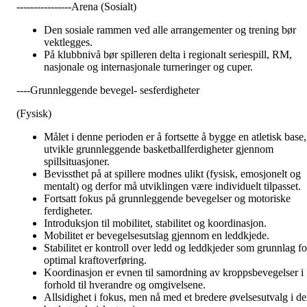
----------------Arena (Sosialt)
Den sosiale rammen ved alle arrangementer og trening bør
vektlegges.
På klubbnivå bør spilleren delta i regionalt seriespill, RM,
nasjonale og internasjonale turneringer og cuper.
----Grunnleggende bevegel- sesferdigheter
(Fysisk)
Målet i denne perioden er å fortsette å bygge en atletisk base,
utvikle grunnleggende basketballferdigheter gjennom
spillsituasjoner.
Bevissthet på at spillere modnes ulikt (fysisk, emosjonelt og
mentalt) og derfor må utviklingen være individuelt tilpasset.
Fortsatt fokus på grunnleggende bevegelser og motoriske
ferdigheter.
Introduksjon til mobilitet, stabilitet og koordinasjon.
Mobilitet er bevegelsesutslag gjennom en leddkjede.
Stabilitet er kontroll over ledd og leddkjeder som grunnlag fo
optimal kraftoverføring.
Koordinasjon er evnen til samordning av kroppsbevegelser i
forhold til hverandre og omgivelsene.
Allsidighet i fokus, men nå med et bredere øvelsesutvalg i d