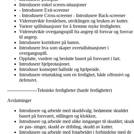
Introdusere enkel screen-situasjoner
- Introdusere Exit-screener
- Introdusere Cross-screener - Introdusere Back-screener
Videreutvikle forståelsen, utviklingen og bruken av kutter.
Variere spillsituasjoner for å fremme myke ferdigheter.
Videreutvikle overgangsspill fra angrep til forsvar og forsvar
til angrep.
Introdusere korridorer på banen.
Introdusere hva som skaper overtallsituasjoner i
overgangsspill.
Oppfatte, vurdere og beslutte basert på forsvaret i fart.
Introdusere hjelprotasjoner.
Introduser konseptet ballside og hjelpeside.
Introdusere returtaking som en ferdighet, både offensivt og
defensivt.
--------------------Tekniske ferdigheter (harde ferdigheter)
Avslutninger
Introdusere og arbeide med skuddvalg; bedømme skuddet
basert på forsvaret, stillingen og klokken.
Introdusere og arbeide med ulike innganger til skuddet; skud
av pas- ninger, skudd av dribling, skudd av kutter.
Introdusere og arbeide med fotarbeidet i forbindelse med de