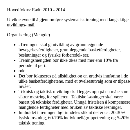
Hovedfokus: Født: 2010 - 2014
Utvikle evne til å gjennomføre systematisk trening med langsiktige
utviklings- mål.
Organisering (Mengde)
-Treningen skal gi utvikling av grunnleggende
bevegelsesferdigheter, grunnleggende basketferdigheter,
beslutninger og fysiske forberedel- ser.
Treningsmengden bør ikke økes med mer enn 10% fra
periode til peri-
ode.
Det bør fokuseres på allsidighet og en gradvis innføring i de
ulike basketferdighetene, med et øvelsesutvalg som er tilpass
nivået.
Teknisk og taktisk utvikling skal legges opp på en måte som
sikrer mestring for spilleren. Taktiske løsninger skal være
basert på tekniske ferdigheter. Unngå fristelsen å kompenser
manglende ferdigheter med bruken av taktiske løsninger.
Innholdet i treningen bør inndeles slik at det er ca. 20-30%
fysisk tre- ning, 60-70% individuell/gruppetrening og 5-20%
taktisk trening.