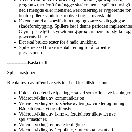
program- mer for å forebygge skader uten at spilleren må gå
ned i mengde eller intensitet. Periodisering er avgjørende for a
holde spillere skadefrie, motivert og ha overskudd.
Økende grad av spesifikk trening og større vektlegging av
skadeforebygging. Spillere bør i denne perioden implemente
Olym- piske løft i styrketreningsprogrammene for styrke- og
powerutvikling.
Det skal brukes tester for å måle utvikling.
Spillerne skal bruke mental trening for å forbedre
prestasjonen.
--------------Basketball
Spillsituasjoner
Breakdown av offensive sets inn i enkle spillsituasjoner.
Fokus på defensive løsninger så vel som offensive løsninger.
Videreutvikling av kommunikasjon.
Videreutvikling av forståelse av tempo, vinkler og timing.
Både defen- sivt og offensivt.
Videreutvikling av 1-mot-1 ferdigheter tilknyttet nye
spillsituasjoner.
Videreutvikling av myke ferdigheter.
Videreutvikling av å oppfatte, vurdere og beslutte i