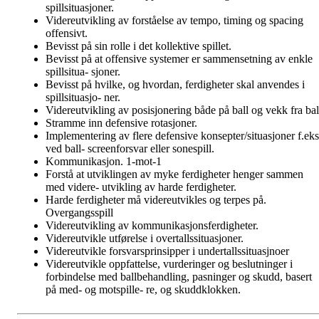
spillsituasjoner.
Videreutvikling av forståelse av tempo, timing og spacing
offensivt.
Bevisst på sin rolle i det kollektive spillet.
Bevisst på at offensive systemer er sammensetning av enkle
spillsitua- sjoner.
Bevisst på hvilke, og hvordan, ferdigheter skal anvendes i
spillsituasjo- ner.
Videreutvikling av posisjonering både på ball og vekk fra bal
Stramme inn defensive rotasjoner.
Implementering av flere defensive konsepter/situasjoner f.eks
ved ball- screenforsvar eller sonespill.
Kommunikasjon. 1-mot-1
Forstå at utviklingen av myke ferdigheter henger sammen
med videre- utvikling av harde ferdigheter.
Harde ferdigheter må videreutvikles og terpes på.
Overgangsspill
Videreutvikling av kommunikasjonsferdigheter.
Videreutvikle utførelse i overtallssituasjoner.
Videreutvikle forsvarsprinsipper i undertallssituasjnoer
Videreutvikle oppfattelse, vurderinger og beslutninger i
forbindelse med ballbehandling, pasninger og skudd, basert
på med- og motspille- re, og skuddklokken.