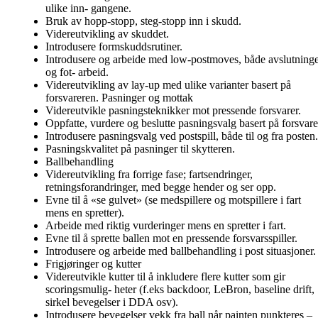
ulike inn- gangene.
Bruk av hopp-stopp, steg-stopp inn i skudd.
Videreutvikling av skuddet.
Introdusere formskuddsrutiner.
Introdusere og arbeide med low-postmoves, både avslutning
og fot- arbeid.
Videreutvikling av lay-up med ulike varianter basert på
forsvareren. Pasninger og mottak
Videreutvikle pasningsteknikker mot pressende forsvarer.
Oppfatte, vurdere og beslutte pasningsvalg basert på forsvare
Introdusere pasningsvalg ved postspill, både til og fra posten.
Pasningskvalitet på pasninger til skytteren.
Ballbehandling
Videreutvikling fra forrige fase; fartsendringer,
retningsforandringer, med begge hender og ser opp.
Evne til å «se gulvet» (se medspillere og motspillere i fart
mens en spretter).
Arbeide med riktig vurderinger mens en spretter i fart.
Evne til å sprette ballen mot en pressende forsvarsspiller.
Introdusere og arbeide med ballbehandling i post situasjoner.
Frigjøringer og kutter
Videreutvikle kutter til å inkludere flere kutter som gir
scoringsmulig- heter (f.eks backdoor, LeBron, baseline drift,
sirkel bevegelser i DDA osv).
Introdusere bevegelser vekk fra ball når painten punkteres –