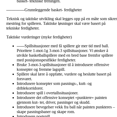
basket- tekniske treningen.
--------------Grunnleggende basket- ferdigheter
Teknisk og taktiske utvikling skal legges opp på en måte som sikrer
mestring for spilleren. Taktiske løsninger skal være basert på
tekniske ferdigheter.
Taktiske vurderinger (myke ferdigheter)
------Spillsituasjoner med få spillere gir mer tid med ball.
Prioritere 1-mot-1g 3-mot-3 spillsituasjoner. Vi ønsker å
utvikle basketballspillere med en bred base fremfor spillere
med posisjonsspesifikke ferdigheter.
Bruke 3-mot-3-spillsituasjoner til å introdusere offensive
konsepter og fremme lagspill.
Spillere skal lære å oppfatte, vurdere og beslutte basert på
forsvaret.
Introdusere konsepter som pasnings-, kutt- og
driblekorridorer.
Introdusere spill i overtallssituasjoner.
Introdusere det offensive konseptet «punktere» painten
gjennom kut- ter, driver, pasninger og skudd.
Introdusere bevegelser vekk fra ball når painten punkteres –
skape pasningsbaner og skape rom.
Introdusere postspill.