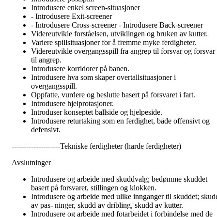
Introdusere enkel screen-situasjoner
- Introdusere Exit-screener
- Introdusere Cross-screener - Introdusere Back-screener
Videreutvikle forståelsen, utviklingen og bruken av kutter.
Variere spillsituasjoner for å fremme myke ferdigheter.
Videreutvikle overgangsspill fra angrep til forsvar og forsvar
til angrep.
Introdusere korridorer på banen.
Introdusere hva som skaper overtallsituasjoner i
overgangsspill.
Oppfatte, vurdere og beslutte basert på forsvaret i fart.
Introdusere hjelprotasjoner.
Introduser konseptet ballside og hjelpeside.
Introdusere returtaking som en ferdighet, både offensivt og
defensivt.
--------------------Tekniske ferdigheter (harde ferdigheter)
Avslutninger
Introdusere og arbeide med skuddvalg; bedømme skuddet
basert på forsvaret, stillingen og klokken.
Introdusere og arbeide med ulike innganger til skuddet; skud
av pas- ninger, skudd av dribling, skudd av kutter.
Introdusere og arbeide med fotarbeidet i forbindelse med de