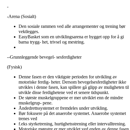
-
-
Arena (Sosialt)
Den sosiale rammen ved alle arrangementer og trening bør
vektlegges.
EasyBasket som en utviklingsarena er bygget opp for å gi
barna trygg- het, trivsel og mestring.
--Grunnleggende bevegel- sesferdigheter
(Fysisk)
Denne fasen er den viktigste perioden for utvikling av
motoriske ferdig- heter. Dersom bevegelsesferdigheter ikke
utvikles i denne fasen, kan spillere gå glipp av muligheten til 
utvikle disse ferdighetene ved et senere tidspunkt.
De største muskelgruppene er mer utviklet enn de mindre
muskelgrup- pene.
Åndedrettssystemet er fremdeles under utvikling.
Bør fokusere på det anaerobe systemet. Anaerobe systemet
trenes ved
f.eks styrketrening, hurtighetsstrening eller intervalltrening.
Motoriske mønstre er mer utviklet ved enden av denne fasen.