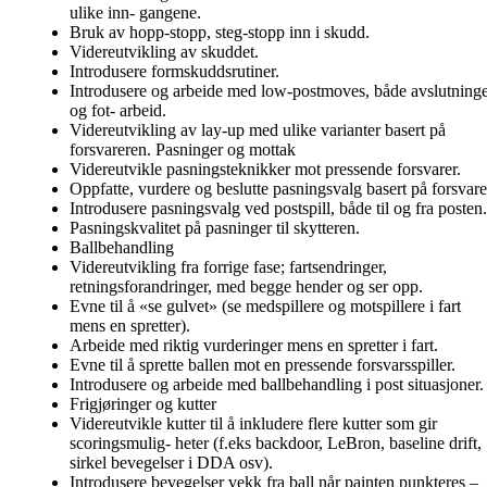
ulike inn- gangene.
Bruk av hopp-stopp, steg-stopp inn i skudd.
Videreutvikling av skuddet.
Introdusere formskuddsrutiner.
Introdusere og arbeide med low-postmoves, både avslutning
og fot- arbeid.
Videreutvikling av lay-up med ulike varianter basert på
forsvareren. Pasninger og mottak
Videreutvikle pasningsteknikker mot pressende forsvarer.
Oppfatte, vurdere og beslutte pasningsvalg basert på forsvare
Introdusere pasningsvalg ved postspill, både til og fra posten.
Pasningskvalitet på pasninger til skytteren.
Ballbehandling
Videreutvikling fra forrige fase; fartsendringer,
retningsforandringer, med begge hender og ser opp.
Evne til å «se gulvet» (se medspillere og motspillere i fart
mens en spretter).
Arbeide med riktig vurderinger mens en spretter i fart.
Evne til å sprette ballen mot en pressende forsvarsspiller.
Introdusere og arbeide med ballbehandling i post situasjoner.
Frigjøringer og kutter
Videreutvikle kutter til å inkludere flere kutter som gir
scoringsmulig- heter (f.eks backdoor, LeBron, baseline drift,
sirkel bevegelser i DDA osv).
Introdusere bevegelser vekk fra ball når painten punkteres –