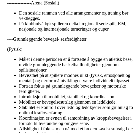
----------------Arena (Sosialt)
Den sosiale rammen ved alle arrangementer og trening bør
vektlegges.
På klubbnivå bør spilleren delta i regionalt seriespill, RM,
nasjonale og internasjonale turneringer og cuper.
----Grunnleggende bevegel- sesferdigheter
(Fysisk)
Målet i denne perioden er å fortsette å bygge en atletisk base,
utvikle grunnleggende basketballferdigheter gjennom
spillsituasjoner.
Bevissthet på at spillere modnes ulikt (fysisk, emosjonelt og
mentalt) og derfor må utviklingen være individuelt tilpasset.
Fortsatt fokus på grunnleggende bevegelser og motoriske
ferdigheter.
Introduksjon til mobilitet, stabilitet og koordinasjon.
Mobilitet er bevegelsesutslag gjennom en leddkjede.
Stabilitet er kontroll over ledd og leddkjeder som grunnlag fo
optimal kraftoverføring.
Koordinasjon er evnen til samordning av kroppsbevegelser i
forhold til hverandre og omgivelsene.
Allsidighet i fokus, men nå med et bredere øvelsesutvalg i d