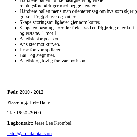
Håndtere ballen i ulike hastigheter og enkle
retningsforandringer med begge hender.
Håndtere ballen mens man orienterer seg om hva som skjer p
gulvet. Frigjøringer og kutter
Skape scoringsmuligheter gjennom kutter.
Skape en pasningskorridor f.eks. ved en frigjøring eller kutt
og erstatte. 1-mot-1
Atletisk startposisjon.
Ansiktet mot kurven.
Lese forsvarsspilleren.
Ball- og stegfinter.
Atletisk og lovlig forsvarsposisjon.
Født: 2010 - 2012
Plassering: Hele Bane
Tid: 18:30 -20:00
Lagkontakt:
Jesse Lee Krombel
leder@arendaltitans.no