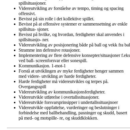
spillsituasjoner.
Videreutvikling av forståelse av tempo, timing og spacing
offensivt.
Bevisst på sin rolle i det kollektive spillet.
Bevisst på at offensive systemer er sammensetning av enkle
spillsitua- sjoner.
Bevisst på hvilke, og hvordan, ferdigheter skal anvendes i
spillsituasjo- ner.
Videreutvikling av posisjonering både på ball og vekk fra bal
Stramme inn defensive rotasjoner.
Implementering av flere defensive konsepter/situasjoner f.eks
ved ball- screenforsvar eller sonespill.
Kommunikasjon. 1-mot-1
Forstå at utviklingen av myke ferdigheter henger sammen
med videre- utvikling av harde ferdigheter.
Harde ferdigheter må videreutvikles og terpes på.
Overgangsspill
Videreutvikling av kommunikasjonsferdigheter.
Videreutvikle utførelse i overtallssituasjoner.
Videreutvikle forsvarsprinsipper i undertallssituasjnoer
Videreutvikle oppfattelse, vurderinger og beslutninger i
forbindelse med ballbehandling, pasninger og skudd, basert
på med- og motspille- re, og skuddklokken.