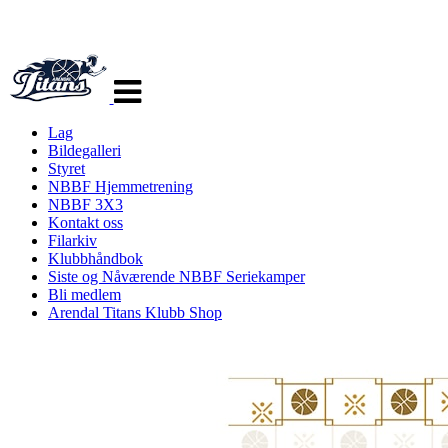
Veksle
navigasjon
Lag
Bildegalleri
Styret
NBBF Hjemmetrening
NBBF 3X3
Kontakt oss
Filarkiv
Klubbhåndbok
Siste og Nåværende NBBF Seriekamper
Bli medlem
Arendal Titans Klubb Shop