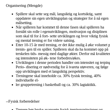
Organisering (Mengde)
Spillere skal sette seg mål, langsiktig og kortsiktig, samt
oppdatere sin egen utviklingsplan og strategier for å nå egen
målsetting.
Når spilleren har kommet til denne fasen skal spilleren ha
forstått sin rolle i egenutviklingen, motivasjon og disiplinen
som skal til for å fort- sette utviklingen og hvor viktig fysisk
og mental trening er for videre satsing.
Etter 10-15 år med trening, er det ikke mulig å øke volumet p
trenin- gen til en spiller. Spilleren skal da ha kommet opp på
terskelen tids- messig med daglige økter. Derfor må kvalitete
og intensiteten på øk- tene forbedres/økes.
Utviklingen i denne perioden handler om intensitet og terpin
Perio- disering er nødvendig for å ivareta utøveren, og følge
opp utviklingen med et langsiktig perspektiv.
Treningene skal inneholde ca. 30% fysisk trening, 40%
individuelle el-
ler gruppetrening i basketball og ca. 30% lagtaktikk.
--Fysisk forberedelser
Trenere bør bruke avanserte fysisk treningsprinsipper og