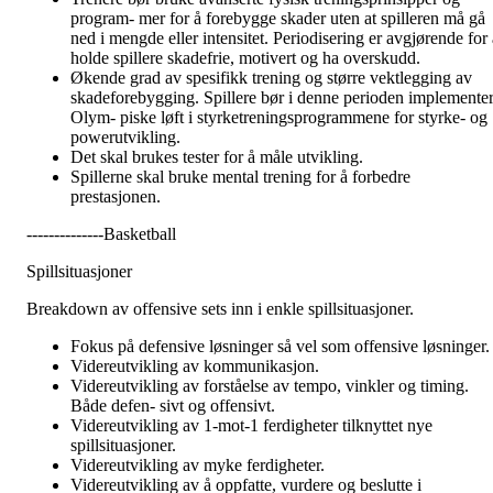
program- mer for å forebygge skader uten at spilleren må gå
ned i mengde eller intensitet. Periodisering er avgjørende for a
holde spillere skadefrie, motivert og ha overskudd.
Økende grad av spesifikk trening og større vektlegging av
skadeforebygging. Spillere bør i denne perioden implemente
Olym- piske løft i styrketreningsprogrammene for styrke- og
powerutvikling.
Det skal brukes tester for å måle utvikling.
Spillerne skal bruke mental trening for å forbedre
prestasjonen.
--------------Basketball
Spillsituasjoner
Breakdown av offensive sets inn i enkle spillsituasjoner.
Fokus på defensive løsninger så vel som offensive løsninger.
Videreutvikling av kommunikasjon.
Videreutvikling av forståelse av tempo, vinkler og timing.
Både defen- sivt og offensivt.
Videreutvikling av 1-mot-1 ferdigheter tilknyttet nye
spillsituasjoner.
Videreutvikling av myke ferdigheter.
Videreutvikling av å oppfatte, vurdere og beslutte i