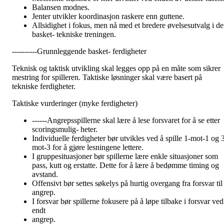
Balansen modnes.
Jenter utvikler koordinasjon raskere enn guttene.
Allsidighet i fokus, men nå med et bredere øvelsesutvalg i d
basket- tekniske treningen.
----------Grunnleggende basket- ferdigheter
Teknisk og taktisk utvikling skal legges opp på en måte som sikrer
mestring for spilleren. Taktiske løsninger skal være basert på
tekniske ferdigheter.
Taktiske vurderinger (myke ferdigheter)
------Angrepsspillerne skal lære å lese forsvaret for å se etter
scoringsmulig- heter.
Individuelle ferdigheter bør utvikles ved å spille 1-mot-1 og 
mot-3 for å gjøre lesningene lettere.
I gruppesituasjoner bør spillerne lære enkle situasjoner som
pass, kutt og erstatte. Dette for å lære å bedømme timing og
avstand.
Offensivt bør settes søkelys på hurtig overgang fra forsvar til
angrep.
I forsvar bør spillerne fokusere på å løpe tilbake i forsvar ved
endt
angrep.