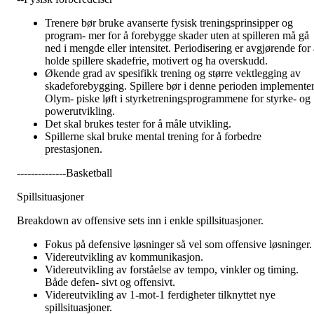
Trenere bør bruke avanserte fysisk treningsprinsipper og
program- mer for å forebygge skader uten at spilleren må gå
ned i mengde eller intensitet. Periodisering er avgjørende for a
holde spillere skadefrie, motivert og ha overskudd.
Økende grad av spesifikk trening og større vektlegging av
skadeforebygging. Spillere bør i denne perioden implemente
Olym- piske løft i styrketreningsprogrammene for styrke- og
powerutvikling.
Det skal brukes tester for å måle utvikling.
Spillerne skal bruke mental trening for å forbedre
prestasjonen.
--------------Basketball
Spillsituasjoner
Breakdown av offensive sets inn i enkle spillsituasjoner.
Fokus på defensive løsninger så vel som offensive løsninger.
Videreutvikling av kommunikasjon.
Videreutvikling av forståelse av tempo, vinkler og timing.
Både defen- sivt og offensivt.
Videreutvikling av 1-mot-1 ferdigheter tilknyttet nye
spillsituasjoner.