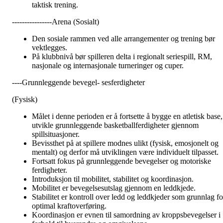
taktisk trening.
----------------Arena (Sosialt)
Den sosiale rammen ved alle arrangementer og trening bør
vektlegges.
På klubbnivå bør spilleren delta i regionalt seriespill, RM,
nasjonale og internasjonale turneringer og cuper.
----Grunnleggende bevegel- sesferdigheter
(Fysisk)
Målet i denne perioden er å fortsette å bygge en atletisk base,
utvikle grunnleggende basketballferdigheter gjennom
spillsituasjoner.
Bevissthet på at spillere modnes ulikt (fysisk, emosjonelt og
mentalt) og derfor må utviklingen være individuelt tilpasset.
Fortsatt fokus på grunnleggende bevegelser og motoriske
ferdigheter.
Introduksjon til mobilitet, stabilitet og koordinasjon.
Mobilitet er bevegelsesutslag gjennom en leddkjede.
Stabilitet er kontroll over ledd og leddkjeder som grunnlag fo
optimal kraftoverføring.
Koordinasjon er evnen til samordning av kroppsbevegelser i