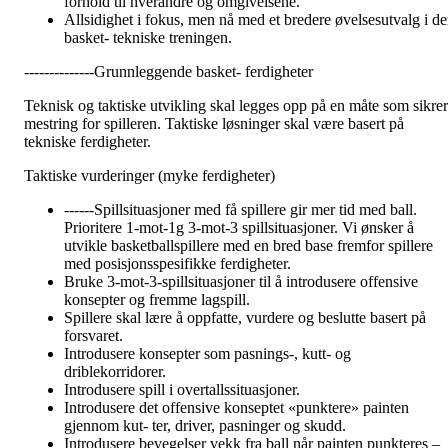
forhold til hverandre og omgivelsene.
Allsidighet i fokus, men nå med et bredere øvelsesutvalg i d
basket- tekniske treningen.
--------------Grunnleggende basket- ferdigheter
Teknisk og taktiske utvikling skal legges opp på en måte som sikrer
mestring for spilleren. Taktiske løsninger skal være basert på
tekniske ferdigheter.
Taktiske vurderinger (myke ferdigheter)
------Spillsituasjoner med få spillere gir mer tid med ball.
Prioritere 1-mot-1g 3-mot-3 spillsituasjoner. Vi ønsker å
utvikle basketballspillere med en bred base fremfor spillere
med posisjonsspesifikke ferdigheter.
Bruke 3-mot-3-spillsituasjoner til å introdusere offensive
konsepter og fremme lagspill.
Spillere skal lære å oppfatte, vurdere og beslutte basert på
forsvaret.
Introdusere konsepter som pasnings-, kutt- og
driblekorridorer.
Introdusere spill i overtallssituasjoner.
Introdusere det offensive konseptet «punktere» painten
gjennom kut- ter, driver, pasninger og skudd.
Introdusere bevegelser vekk fra ball når painten punkteres –