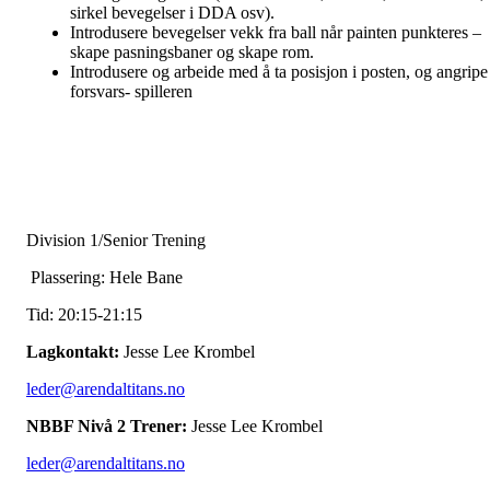
sirkel bevegelser i DDA osv).
Introdusere bevegelser vekk fra ball når painten punkteres –
skape pasningsbaner og skape rom.
Introdusere og arbeide med å ta posisjon i posten, og angripe
forsvars- spilleren
Division 1/Senior Trening
Plassering: Hele Bane
Tid: 20:15-21:15
Lagkontakt:
Jesse Lee Krombel
leder@arendaltitans.no
NBBF Nivå 2 Trener:
Jesse Lee Krombel
leder@arendaltitans.no