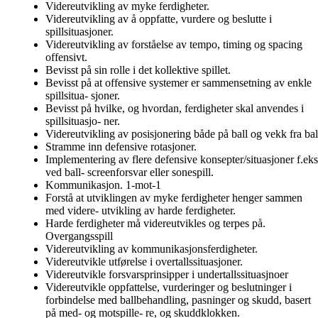
Videreutvikling av myke ferdigheter.
Videreutvikling av å oppfatte, vurdere og beslutte i
spillsituasjoner.
Videreutvikling av forståelse av tempo, timing og spacing
offensivt.
Bevisst på sin rolle i det kollektive spillet.
Bevisst på at offensive systemer er sammensetning av enkle
spillsitua- sjoner.
Bevisst på hvilke, og hvordan, ferdigheter skal anvendes i
spillsituasjo- ner.
Videreutvikling av posisjonering både på ball og vekk fra bal
Stramme inn defensive rotasjoner.
Implementering av flere defensive konsepter/situasjoner f.eks
ved ball- screenforsvar eller sonespill.
Kommunikasjon. 1-mot-1
Forstå at utviklingen av myke ferdigheter henger sammen
med videre- utvikling av harde ferdigheter.
Harde ferdigheter må videreutvikles og terpes på.
Overgangsspill
Videreutvikling av kommunikasjonsferdigheter.
Videreutvikle utførelse i overtallssituasjoner.
Videreutvikle forsvarsprinsipper i undertallssituasjnoer
Videreutvikle oppfattelse, vurderinger og beslutninger i
forbindelse med ballbehandling, pasninger og skudd, basert
på med- og motspille- re, og skuddklokken.