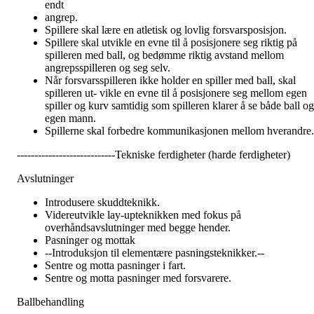
endt
angrep.
Spillere skal lære en atletisk og lovlig forsvarsposisjon.
Spillere skal utvikle en evne til å posisjonere seg riktig på
spilleren med ball, og bedømme riktig avstand mellom
angrepsspilleren og seg selv.
Når forsvarsspilleren ikke holder en spiller med ball, skal
spilleren ut- vikle en evne til å posisjonere seg mellom egen
spiller og kurv samtidig som spilleren klarer å se både ball og
egen mann.
Spillerne skal forbedre kommunikasjonen mellom hverandre.
----------------------------Tekniske ferdigheter (harde ferdigheter)
Avslutninger
Introdusere skuddteknikk.
Videreutvikle lay-upteknikken med fokus på
overhåndsavslutninger med begge hender.
Pasninger og mottak
--Introduksjon til elementære pasningsteknikker.--
Sentre og motta pasninger i fart.
Sentre og motta pasninger med forsvarere.
Ballbehandling