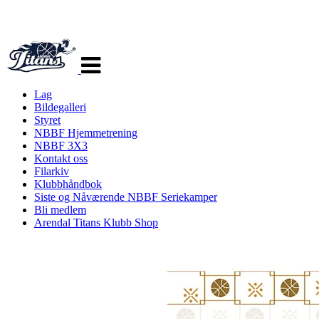
Veksle
navigasjon
Lag
Bildegalleri
Styret
NBBF Hjemmetrening
NBBF 3X3
Kontakt oss
Filarkiv
Klubbhåndbok
Siste og Nåværende NBBF Seriekamper
Bli medlem
Arendal Titans Klubb Shop