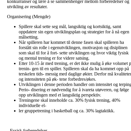
konkurranser og lære å se sammenhenger mellom forberedelser og
utvikling av resultater.
Organisering (Mengde)
Spillere skal sette seg mål, langsiktig og kortsiktig, samt
oppdatere sin egen utviklingsplan og strategier for å nå egen
målsetting.
Når spilleren har kommet til denne fasen skal spilleren ha
forstått sin rolle i egenutviklingen, motivasjon og disiplinen
som skal til for å fort- sette utviklingen og hvor viktig fysisk
og mental trening er for videre satsing.
Etter 10-15 år med trening, er det ikke mulig å øke volumet p
trenin- gen til en spiller. Spilleren skal da ha kommet opp på
terskelen tids- messig med daglige økter. Derfor må kvalitete
og intensiteten på øk- tene forbedres/økes.
Utviklingen i denne perioden handler om intensitet og terpin
Perio- disering er nødvendig for å ivareta utøveren, og følge
opp utviklingen med et langsiktig perspektiv.
Treningene skal inneholde ca. 30% fysisk trening, 40%
individuelle el-
ler gruppetrening i basketball og ca. 30% lagtaktikk.
--Fysisk forberedelser