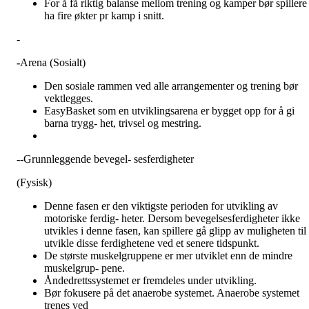
For å få riktig balanse mellom trening og kamper bør spillere
ha fire økter pr kamp i snitt.
-
-
Arena (Sosialt)
Den sosiale rammen ved alle arrangementer og trening bør
vektlegges.
EasyBasket som en utviklingsarena er bygget opp for å gi
barna trygg- het, trivsel og mestring.
--Grunnleggende bevegel- sesferdigheter
(Fysisk)
Denne fasen er den viktigste perioden for utvikling av
motoriske ferdig- heter. Dersom bevegelsesferdigheter ikke
utvikles i denne fasen, kan spillere gå glipp av muligheten til 
utvikle disse ferdighetene ved et senere tidspunkt.
De største muskelgruppene er mer utviklet enn de mindre
muskelgrup- pene.
Åndedrettssystemet er fremdeles under utvikling.
Bør fokusere på det anaerobe systemet. Anaerobe systemet
trenes ved