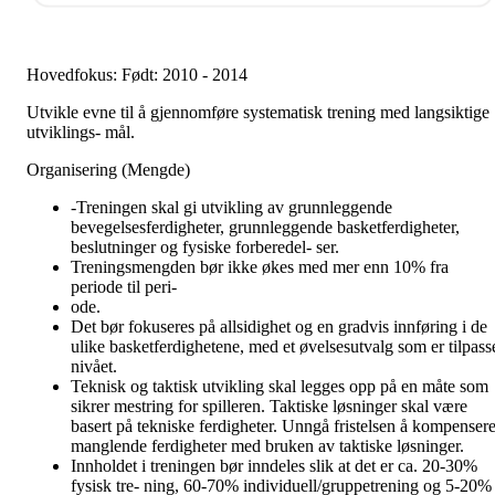
Hovedfokus: Født: 2010 - 2014
Utvikle evne til å gjennomføre systematisk trening med langsiktige
utviklings- mål.
Organisering (Mengde)
-Treningen skal gi utvikling av grunnleggende
bevegelsesferdigheter, grunnleggende basketferdigheter,
beslutninger og fysiske forberedel- ser.
Treningsmengden bør ikke økes med mer enn 10% fra
periode til peri-
ode.
Det bør fokuseres på allsidighet og en gradvis innføring i de
ulike basketferdighetene, med et øvelsesutvalg som er tilpass
nivået.
Teknisk og taktisk utvikling skal legges opp på en måte som
sikrer mestring for spilleren. Taktiske løsninger skal være
basert på tekniske ferdigheter. Unngå fristelsen å kompenser
manglende ferdigheter med bruken av taktiske løsninger.
Innholdet i treningen bør inndeles slik at det er ca. 20-30%
fysisk tre- ning, 60-70% individuell/gruppetrening og 5-20%