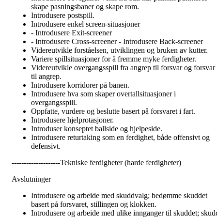
skape pasningsbaner og skape rom.
Introdusere postspill.
Introdusere enkel screen-situasjoner
- Introdusere Exit-screener
- Introdusere Cross-screener - Introdusere Back-screener
Videreutvikle forståelsen, utviklingen og bruken av kutter.
Variere spillsituasjoner for å fremme myke ferdigheter.
Videreutvikle overgangsspill fra angrep til forsvar og forsvar
til angrep.
Introdusere korridorer på banen.
Introdusere hva som skaper overtallsituasjoner i
overgangsspill.
Oppfatte, vurdere og beslutte basert på forsvaret i fart.
Introdusere hjelprotasjoner.
Introduser konseptet ballside og hjelpeside.
Introdusere returtaking som en ferdighet, både offensivt og
defensivt.
--------------------Tekniske ferdigheter (harde ferdigheter)
Avslutninger
Introdusere og arbeide med skuddvalg; bedømme skuddet
basert på forsvaret, stillingen og klokken.
Introdusere og arbeide med ulike innganger til skuddet; skud