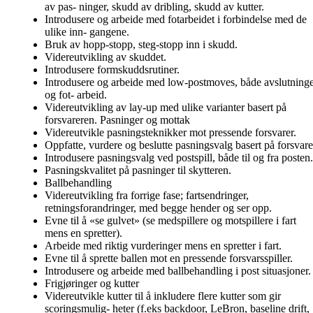
av pas- ninger, skudd av dribling, skudd av kutter.
Introdusere og arbeide med fotarbeidet i forbindelse med de
ulike inn- gangene.
Bruk av hopp-stopp, steg-stopp inn i skudd.
Videreutvikling av skuddet.
Introdusere formskuddsrutiner.
Introdusere og arbeide med low-postmoves, både avslutning
og fot- arbeid.
Videreutvikling av lay-up med ulike varianter basert på
forsvareren. Pasninger og mottak
Videreutvikle pasningsteknikker mot pressende forsvarer.
Oppfatte, vurdere og beslutte pasningsvalg basert på forsvare
Introdusere pasningsvalg ved postspill, både til og fra posten.
Pasningskvalitet på pasninger til skytteren.
Ballbehandling
Videreutvikling fra forrige fase; fartsendringer,
retningsforandringer, med begge hender og ser opp.
Evne til å «se gulvet» (se medspillere og motspillere i fart
mens en spretter).
Arbeide med riktig vurderinger mens en spretter i fart.
Evne til å sprette ballen mot en pressende forsvarsspiller.
Introdusere og arbeide med ballbehandling i post situasjoner.
Frigjøringer og kutter
Videreutvikle kutter til å inkludere flere kutter som gir
scoringsmulig- heter (f.eks backdoor, LeBron, baseline drift,