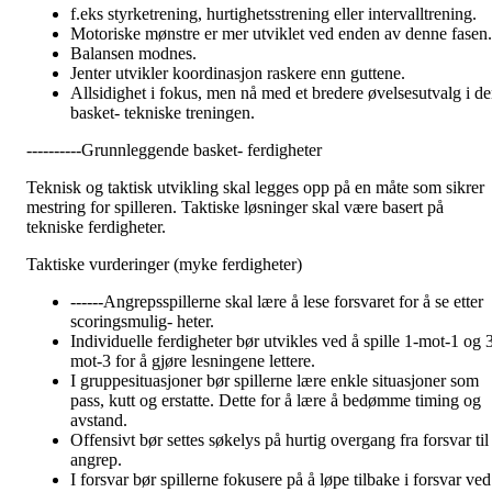
f.eks styrketrening, hurtighetsstrening eller intervalltrening.
Motoriske mønstre er mer utviklet ved enden av denne fasen.
Balansen modnes.
Jenter utvikler koordinasjon raskere enn guttene.
Allsidighet i fokus, men nå med et bredere øvelsesutvalg i d
basket- tekniske treningen.
----------Grunnleggende basket- ferdigheter
Teknisk og taktisk utvikling skal legges opp på en måte som sikrer
mestring for spilleren. Taktiske løsninger skal være basert på
tekniske ferdigheter.
Taktiske vurderinger (myke ferdigheter)
------Angrepsspillerne skal lære å lese forsvaret for å se etter
scoringsmulig- heter.
Individuelle ferdigheter bør utvikles ved å spille 1-mot-1 og 
mot-3 for å gjøre lesningene lettere.
I gruppesituasjoner bør spillerne lære enkle situasjoner som
pass, kutt og erstatte. Dette for å lære å bedømme timing og
avstand.
Offensivt bør settes søkelys på hurtig overgang fra forsvar til
angrep.
I forsvar bør spillerne fokusere på å løpe tilbake i forsvar ved