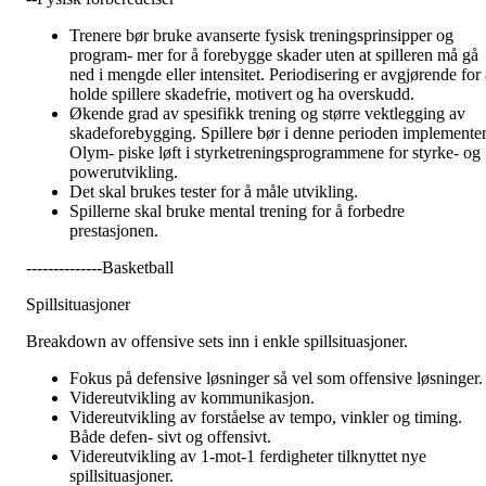
Trenere bør bruke avanserte fysisk treningsprinsipper og
program- mer for å forebygge skader uten at spilleren må gå
ned i mengde eller intensitet. Periodisering er avgjørende for a
holde spillere skadefrie, motivert og ha overskudd.
Økende grad av spesifikk trening og større vektlegging av
skadeforebygging. Spillere bør i denne perioden implemente
Olym- piske løft i styrketreningsprogrammene for styrke- og
powerutvikling.
Det skal brukes tester for å måle utvikling.
Spillerne skal bruke mental trening for å forbedre
prestasjonen.
--------------Basketball
Spillsituasjoner
Breakdown av offensive sets inn i enkle spillsituasjoner.
Fokus på defensive løsninger så vel som offensive løsninger.
Videreutvikling av kommunikasjon.
Videreutvikling av forståelse av tempo, vinkler og timing.
Både defen- sivt og offensivt.
Videreutvikling av 1-mot-1 ferdigheter tilknyttet nye
spillsituasjoner.