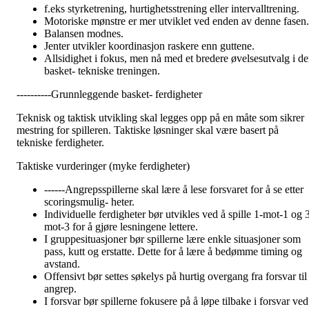
f.eks styrketrening, hurtighetsstrening eller intervalltrening.
Motoriske mønstre er mer utviklet ved enden av denne fasen.
Balansen modnes.
Jenter utvikler koordinasjon raskere enn guttene.
Allsidighet i fokus, men nå med et bredere øvelsesutvalg i d
basket- tekniske treningen.
----------Grunnleggende basket- ferdigheter
Teknisk og taktisk utvikling skal legges opp på en måte som sikrer
mestring for spilleren. Taktiske løsninger skal være basert på
tekniske ferdigheter.
Taktiske vurderinger (myke ferdigheter)
------Angrepsspillerne skal lære å lese forsvaret for å se etter
scoringsmulig- heter.
Individuelle ferdigheter bør utvikles ved å spille 1-mot-1 og 
mot-3 for å gjøre lesningene lettere.
I gruppesituasjoner bør spillerne lære enkle situasjoner som
pass, kutt og erstatte. Dette for å lære å bedømme timing og
avstand.
Offensivt bør settes søkelys på hurtig overgang fra forsvar til
angrep.
I forsvar bør spillerne fokusere på å løpe tilbake i forsvar ved