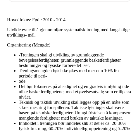
Hovedfokus: Født: 2010 - 2014
Utvikle evne til å gjennomføre systematisk trening med langsiktige
utviklings- mål.
Organisering (Mengde)
-Treningen skal gi utvikling av grunnleggende
bevegelsesferdigheter, grunnleggende basketferdigheter,
beslutninger og fysiske forberedel- ser.
Treningsmengden bør ikke økes med mer enn 10% fra
periode til peri-
ode.
Det bør fokuseres på allsidighet og en gradvis innføring i de
ulike basketferdighetene, med et øvelsesutvalg som er tilpass
nivået.
Teknisk og taktisk utvikling skal legges opp på en måte som
sikrer mestring for spilleren. Taktiske løsninger skal være
basert på tekniske ferdigheter. Unngå fristelsen å kompenser
manglende ferdigheter med bruken av taktiske løsninger.
Innholdet i treningen bør inndeles slik at det er ca. 20-30%
fysisk tre- ning, 60-70% individuell/gruppetrening og 5-20%