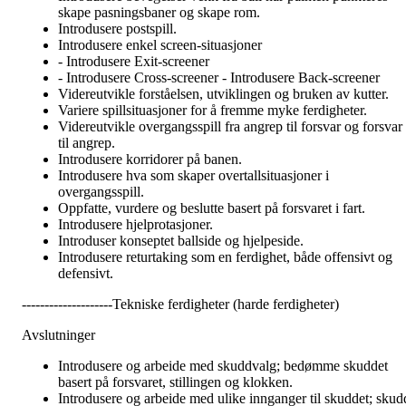
skape pasningsbaner og skape rom.
Introdusere postspill.
Introdusere enkel screen-situasjoner
- Introdusere Exit-screener
- Introdusere Cross-screener - Introdusere Back-screener
Videreutvikle forståelsen, utviklingen og bruken av kutter.
Variere spillsituasjoner for å fremme myke ferdigheter.
Videreutvikle overgangsspill fra angrep til forsvar og forsvar
til angrep.
Introdusere korridorer på banen.
Introdusere hva som skaper overtallsituasjoner i
overgangsspill.
Oppfatte, vurdere og beslutte basert på forsvaret i fart.
Introdusere hjelprotasjoner.
Introduser konseptet ballside og hjelpeside.
Introdusere returtaking som en ferdighet, både offensivt og
defensivt.
--------------------Tekniske ferdigheter (harde ferdigheter)
Avslutninger
Introdusere og arbeide med skuddvalg; bedømme skuddet
basert på forsvaret, stillingen og klokken.
Introdusere og arbeide med ulike innganger til skuddet; skud