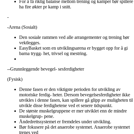
For å få riktig balanse mellom trening og kamper bør spillere
ha fire økter pr kamp i snitt.
-
-
Arena (Sosialt)
Den sosiale rammen ved alle arrangementer og trening bør
vektlegges.
EasyBasket som en utviklingsarena er bygget opp for å gi
barna trygg- het, trivsel og mestring.
--Grunnleggende bevegel- sesferdigheter
(Fysisk)
Denne fasen er den viktigste perioden for utvikling av
motoriske ferdig- heter. Dersom bevegelsesferdigheter ikke
utvikles i denne fasen, kan spillere gå glipp av muligheten til 
utvikle disse ferdighetene ved et senere tidspunkt.
De største muskelgruppene er mer utviklet enn de mindre
muskelgrup- pene.
Åndedrettssystemet er fremdeles under utvikling.
Bør fokusere på det anaerobe systemet. Anaerobe systemet
trenes ved