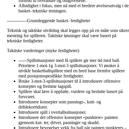
forhold til hverandre og omgivelsene.
Allsidighet i fokus, men nå med et bredere øvelsesutvalg i d
basket- tekniske treningen.
--------------Grunnleggende basket- ferdigheter
Teknisk og taktiske utvikling skal legges opp på en måte som sikrer
mestring for spilleren. Taktiske løsninger skal være basert på
tekniske ferdigheter.
Taktiske vurderinger (myke ferdigheter)
------Spillsituasjoner med få spillere gir mer tid med ball.
Prioritere 1-mot-1g 3-mot-3 spillsituasjoner. Vi ønsker å
utvikle basketballspillere med en bred base fremfor spillere
med posisjonsspesifikke ferdigheter.
Bruke 3-mot-3-spillsituasjoner til å introdusere offensive
konsepter og fremme lagspill.
Spillere skal lære å oppfatte, vurdere og beslutte basert på
forsvaret.
Introdusere konsepter som pasnings-, kutt- og
driblekorridorer.
Introdusere spill i overtallssituasjoner.
Introdusere det offensive konseptet «punktere» painten
gjennom kut- ter, driver, pasninger og skudd.
Introdusere bevegelser vekk fra ball når painten punkteres –