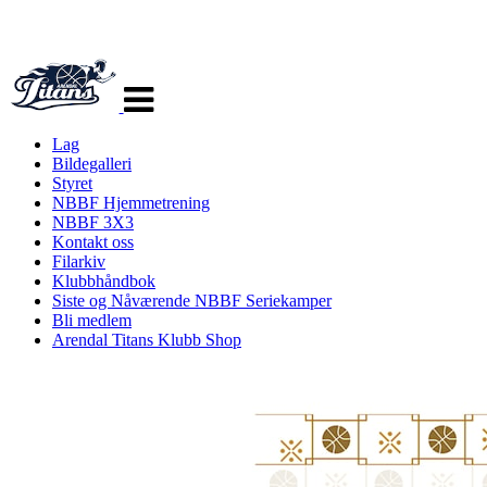
Veksle
navigasjon
Lag
Bildegalleri
Styret
NBBF Hjemmetrening
NBBF 3X3
Kontakt oss
Filarkiv
Klubbhåndbok
Siste og Nåværende NBBF Seriekamper
Bli medlem
Arendal Titans Klubb Shop