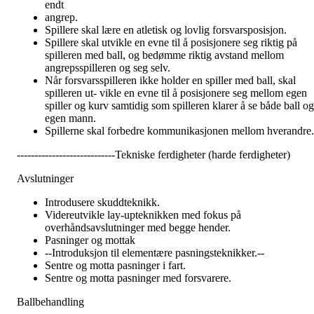
endt
angrep.
Spillere skal lære en atletisk og lovlig forsvarsposisjon.
Spillere skal utvikle en evne til å posisjonere seg riktig på
spilleren med ball, og bedømme riktig avstand mellom
angrepsspilleren og seg selv.
Når forsvarsspilleren ikke holder en spiller med ball, skal
spilleren ut- vikle en evne til å posisjonere seg mellom egen
spiller og kurv samtidig som spilleren klarer å se både ball og
egen mann.
Spillerne skal forbedre kommunikasjonen mellom hverandre.
----------------------------Tekniske ferdigheter (harde ferdigheter)
Avslutninger
Introdusere skuddteknikk.
Videreutvikle lay-upteknikken med fokus på
overhåndsavslutninger med begge hender.
Pasninger og mottak
--Introduksjon til elementære pasningsteknikker.--
Sentre og motta pasninger i fart.
Sentre og motta pasninger med forsvarere.
Ballbehandling