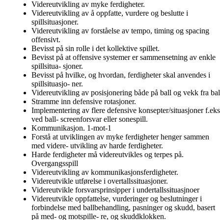
Videreutvikling av myke ferdigheter.
Videreutvikling av å oppfatte, vurdere og beslutte i
spillsituasjoner.
Videreutvikling av forståelse av tempo, timing og spacing
offensivt.
Bevisst på sin rolle i det kollektive spillet.
Bevisst på at offensive systemer er sammensetning av enkle
spillsitua- sjoner.
Bevisst på hvilke, og hvordan, ferdigheter skal anvendes i
spillsituasjo- ner.
Videreutvikling av posisjonering både på ball og vekk fra bal
Stramme inn defensive rotasjoner.
Implementering av flere defensive konsepter/situasjoner f.eks
ved ball- screenforsvar eller sonespill.
Kommunikasjon. 1-mot-1
Forstå at utviklingen av myke ferdigheter henger sammen
med videre- utvikling av harde ferdigheter.
Harde ferdigheter må videreutvikles og terpes på.
Overgangsspill
Videreutvikling av kommunikasjonsferdigheter.
Videreutvikle utførelse i overtallssituasjoner.
Videreutvikle forsvarsprinsipper i undertallssituasjnoer
Videreutvikle oppfattelse, vurderinger og beslutninger i
forbindelse med ballbehandling, pasninger og skudd, basert
på med- og motspille- re, og skuddklokken.