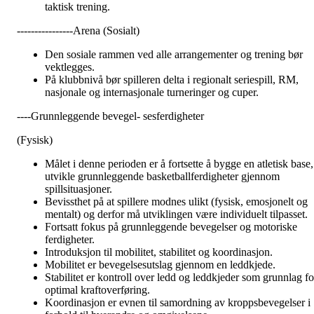
taktisk trening.
----------------Arena (Sosialt)
Den sosiale rammen ved alle arrangementer og trening bør
vektlegges.
På klubbnivå bør spilleren delta i regionalt seriespill, RM,
nasjonale og internasjonale turneringer og cuper.
----Grunnleggende bevegel- sesferdigheter
(Fysisk)
Målet i denne perioden er å fortsette å bygge en atletisk base,
utvikle grunnleggende basketballferdigheter gjennom
spillsituasjoner.
Bevissthet på at spillere modnes ulikt (fysisk, emosjonelt og
mentalt) og derfor må utviklingen være individuelt tilpasset.
Fortsatt fokus på grunnleggende bevegelser og motoriske
ferdigheter.
Introduksjon til mobilitet, stabilitet og koordinasjon.
Mobilitet er bevegelsesutslag gjennom en leddkjede.
Stabilitet er kontroll over ledd og leddkjeder som grunnlag fo
optimal kraftoverføring.
Koordinasjon er evnen til samordning av kroppsbevegelser i