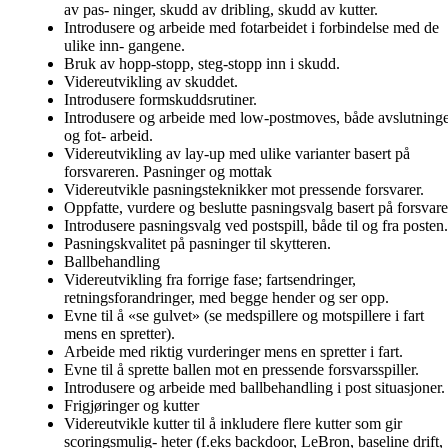
av pas- ninger, skudd av dribling, skudd av kutter.
Introdusere og arbeide med fotarbeidet i forbindelse med de
ulike inn- gangene.
Bruk av hopp-stopp, steg-stopp inn i skudd.
Videreutvikling av skuddet.
Introdusere formskuddsrutiner.
Introdusere og arbeide med low-postmoves, både avslutning
og fot- arbeid.
Videreutvikling av lay-up med ulike varianter basert på
forsvareren. Pasninger og mottak
Videreutvikle pasningsteknikker mot pressende forsvarer.
Oppfatte, vurdere og beslutte pasningsvalg basert på forsvare
Introdusere pasningsvalg ved postspill, både til og fra posten.
Pasningskvalitet på pasninger til skytteren.
Ballbehandling
Videreutvikling fra forrige fase; fartsendringer,
retningsforandringer, med begge hender og ser opp.
Evne til å «se gulvet» (se medspillere og motspillere i fart
mens en spretter).
Arbeide med riktig vurderinger mens en spretter i fart.
Evne til å sprette ballen mot en pressende forsvarsspiller.
Introdusere og arbeide med ballbehandling i post situasjoner.
Frigjøringer og kutter
Videreutvikle kutter til å inkludere flere kutter som gir
scoringsmulig- heter (f.eks backdoor, LeBron, baseline drift,