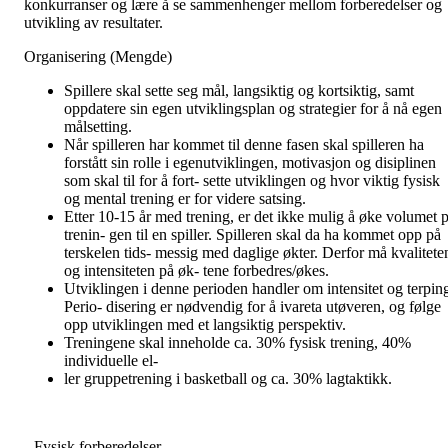
konkurranser og lære å se sammenhenger mellom forberedelser og
utvikling av resultater.
Organisering (Mengde)
Spillere skal sette seg mål, langsiktig og kortsiktig, samt
oppdatere sin egen utviklingsplan og strategier for å nå egen
målsetting.
Når spilleren har kommet til denne fasen skal spilleren ha
forstått sin rolle i egenutviklingen, motivasjon og disiplinen
som skal til for å fort- sette utviklingen og hvor viktig fysisk
og mental trening er for videre satsing.
Etter 10-15 år med trening, er det ikke mulig å øke volumet p
trenin- gen til en spiller. Spilleren skal da ha kommet opp på
terskelen tids- messig med daglige økter. Derfor må kvalitete
og intensiteten på øk- tene forbedres/økes.
Utviklingen i denne perioden handler om intensitet og terpin
Perio- disering er nødvendig for å ivareta utøveren, og følge
opp utviklingen med et langsiktig perspektiv.
Treningene skal inneholde ca. 30% fysisk trening, 40%
individuelle el-
ler gruppetrening i basketball og ca. 30% lagtaktikk.
--Fysisk forberedelser