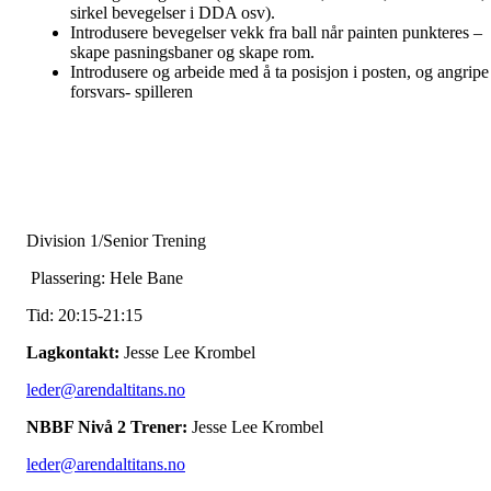
sirkel bevegelser i DDA osv).
Introdusere bevegelser vekk fra ball når painten punkteres –
skape pasningsbaner og skape rom.
Introdusere og arbeide med å ta posisjon i posten, og angripe
forsvars- spilleren
Division 1/Senior Trening
Plassering: Hele Bane
Tid: 20:15-21:15
Lagkontakt:
Jesse Lee Krombel
leder@arendaltitans.no
NBBF Nivå 2 Trener:
Jesse Lee Krombel
leder@arendaltitans.no