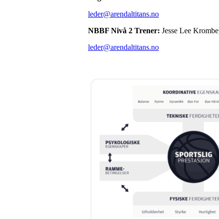
leder@arendaltitans.no
NBBF Nivå 2 Trener:
Jesse Lee Krombe
leder@arendaltitans.no