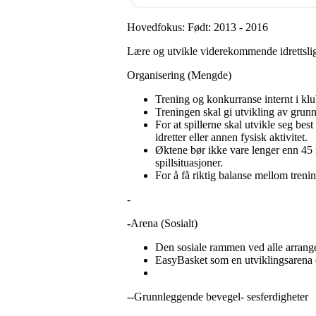
Hovedfokus: Født: 2013 - 2016
Lære og utvikle viderekommende idrettslig
Organisering (Mengde)
Trening og konkurranse internt i klu
Treningen skal gi utvikling av grunn
For at spillerne skal utvikle seg bes
idretter eller annen fysisk aktivitet.
Øktene bør ikke vare lenger enn 45 mi
spillsituasjoner.
For å få riktig balanse mellom treni
-
-
Arena (Sosialt)
Den sosiale rammen ved alle arrang
EasyBasket som en utviklingsarena er
--Grunnleggende bevegel- sesferdigheter