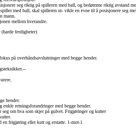
posisjonere seg riktig på spilleren med ball, og bedømme riktig avstand m
 spiller med ball, skal spilleren ut- vikle en evne til å posisjonere seg
gen mann.
sjonen mellom hverandre.
er (harde ferdigheter)
fokus på overhåndsavslutninger med begge hender.
gsteknikker.--
arere.
gge hender.
 og enkle retningsforandringer med begge hender.
 seg om hva som skjer på gulvet. Frigjøringer og kutter
utter.
en frigjøring eller kutt og erstatte. 1-mot-1