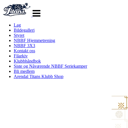
Veksle
navigasjon
Lag
Bildegalleri
Styret
NBBF Hjemmetrening
NBBF 3X3
Kontakt oss
Filarkiv
Klubbhåndbok
Siste og Nåværende NBBF Seriekamper
Bli medlem
Arendal Titans Klubb Shop