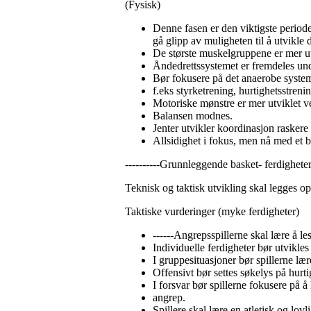
(Fysisk)
Denne fasen er den viktigste periode
gå glipp av muligheten til å utvikle
De største muskelgruppene er mer u
Åndedrettssystemet er fremdeles und
Bør fokusere på det anaerobe syste
f.eks styrketrening, hurtighetsstrenin
Motoriske mønstre er mer utviklet v
Balansen modnes.
Jenter utvikler koordinasjon raskere
Allsidighet i fokus, men nå med et 
----------Grunnleggende basket- ferdighete
Teknisk og taktisk utvikling skal legges opp
Taktiske vurderinger (myke ferdigheter)
------Angrepsspillerne skal lære å les
Individuelle ferdigheter bør utvikles 
I gruppesituasjoner bør spillerne lær
Offensivt bør settes søkelys på hurti
I forsvar bør spillerne fokusere på å
angrep.
Spillere skal lære en atletisk og lovl