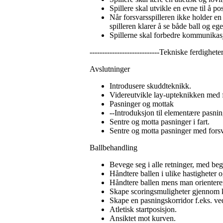
Spillere skal utvikle en evne til å 
Når forsvarsspilleren ikke holder en
spilleren klarer å se både ball og e
Spillerne skal forbedre kommunika
----------------------------Tekniske ferdighet
Avslutninger
Introdusere skuddteknikk.
Videreutvikle lay-upteknikken med 
Pasninger og mottak
--Introduksjon til elementære pasnin
Sentre og motta pasninger i fart.
Sentre og motta pasninger med forsv
Ballbehandling
Bevege seg i alle retninger, med be
Håndtere ballen i ulike hastigheter
Håndtere ballen mens man orienterer
Skape scoringsmuligheter gjennom k
Skape en pasningskorridor f.eks. ved 
Atletisk startposisjon.
Ansiktet mot kurven.