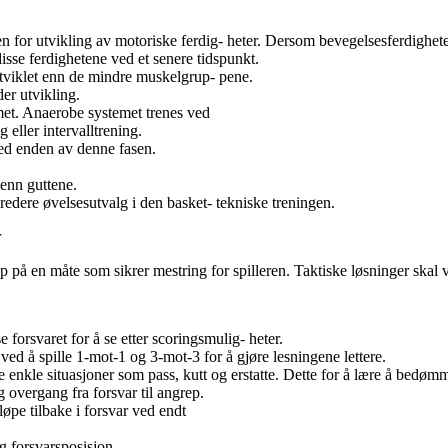
n for utvikling av motoriske ferdig- heter. Dersom bevegelsesferdigheter
 disse ferdighetene ved et senere tidspunkt.
tviklet enn de mindre muskelgrup- pene.
er utvikling.
met. Anaerobe systemet trenes ved
g eller intervalltrening.
ed enden av denne fasen.
 enn guttene.
bredere øvelsesutvalg i den basket- tekniske treningen.
r
 på en måte som sikrer mestring for spilleren. Taktiske løsninger skal v
e forsvaret for å se etter scoringsmulig- heter.
ved å spille 1-mot-1 og 3-mot-3 for å gjøre lesningene lettere.
e enkle situasjoner som pass, kutt og erstatte. Dette for å lære å bedø
g overgang fra forsvar til angrep.
 løpe tilbake i forsvar ved endt
ig forsvarsposisjon.