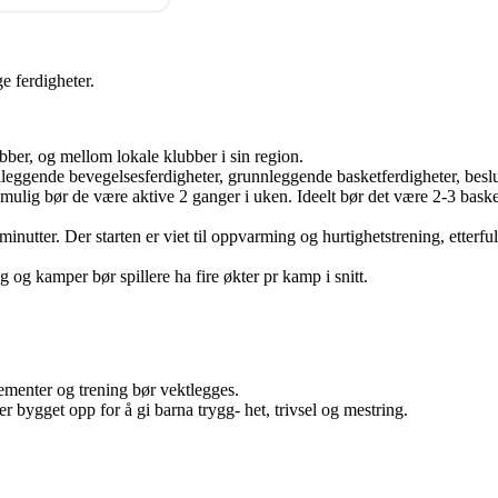
e ferdigheter.
bber, og mellom lokale klubber i sin region.
leggende bevegelsesferdigheter, grunnleggende basketferdigheter, beslut
t mulig bør de være aktive 2 ganger i uken. Ideelt bør det være 2-3 baske
nutter. Der starten er viet til oppvarming og hurtighetstrening, etterfu
ng og kamper bør spillere ha fire økter pr kamp i snitt.
ementer og trening bør vektlegges.
 bygget opp for å gi barna trygg- het, trivsel og mestring.