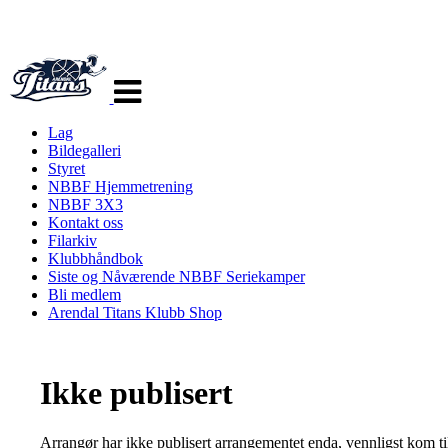
Veksle
navigasjon
Lag
Bildegalleri
Styret
NBBF Hjemmetrening
NBBF 3X3
Kontakt oss
Filarkiv
Klubbhåndbok
Siste og Nåværende NBBF Seriekamper
Bli medlem
Arendal Titans Klubb Shop
Ikke publisert
Arrangør har ikke publisert arrangementet enda, vennligst kom ti