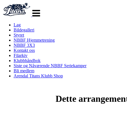
Veksle
navigasjon
Lag
Bildegalleri
Styret
NBBF Hjemmetrening
NBBF 3X3
Kontakt oss
Filarkiv
Klubbhåndbok
Siste og Nåværende NBBF Seriekamper
Bli medlem
Arendal Titans Klubb Shop
Dette arrangemente