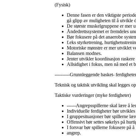
(Fysisk)
Denne fasen er den viktigste periode
gå glipp av muligheten til å utvikle
De største muskelgruppene er mer u
Åndedrettssystemet er fremdeles und
Bør fokusere på det anaerobe syste
f.eks styrketrening, hurtighetsstrenin
Motoriske mønstre er mer utviklet v
Balansen modnes.
Jenter utvikler koordinasjon raskere
Allsidighet i fokus, men nå med et 
----------Grunnleggende basket- ferdighete
Teknisk og taktisk utvikling skal legges opp
Taktiske vurderinger (myke ferdigheter)
------Angrepsspillerne skal lære å les
Individuelle ferdigheter bør utvikles 
I gruppesituasjoner bør spillerne lær
Offensivt bør settes søkelys på hurti
I forsvar bør spillerne fokusere på å
angrep.