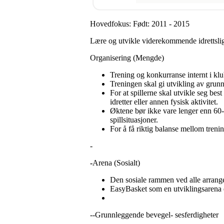
Hovedfokus: Født: 2011 - 2015
Lære og utvikle viderekommende idrettslig
Organisering (Mengde)
Trening og konkurranse internt i klu
Treningen skal gi utvikling av grunn
For at spillerne skal utvikle seg bes
idretter eller annen fysisk aktivitet.
Øktene bør ikke vare lenger enn 60-9
spillsituasjoner.
For å få riktig balanse mellom treni
-
-
Arena (Sosialt)
Den sosiale rammen ved alle arrang
EasyBasket som en utviklingsarena er
--Grunnleggende bevegel- sesferdigheter