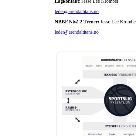
Lagkontakt:
Jesse Lee Krombel
leder@arendaltitans.no
NBBF Nivå 2 Trener:
Jesse Lee Krombe
leder@arendaltitans.no