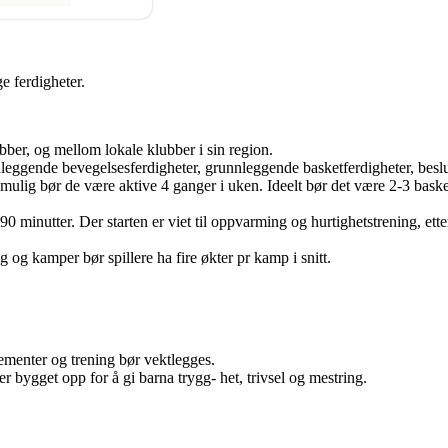
e ferdigheter.
bber, og mellom lokale klubber i sin region.
leggende bevegelsesferdigheter, grunnleggende basketferdigheter, beslut
t mulig bør de være aktive 4 ganger i uken. Ideelt bør det være 2-3 baske
0 minutter. Der starten er viet til oppvarming og hurtighetstrening, ette
ng og kamper bør spillere ha fire økter pr kamp i snitt.
ementer og trening bør vektlegges.
 bygget opp for å gi barna trygg- het, trivsel og mestring.