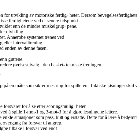
n for utvikling av motoriske ferdig- heter. Dersom bevegelsesferdigheter
 disse ferdighetene ved et senere tidspunkt.
tviklet enn de mindre muskelgrup- pene.
er utvikling.
met. Anaerobe systemet trenes ved
g eller intervalltrening.
ed enden av denne fasen.
 enn guttene.
bredere øvelsesutvalg i den basket- tekniske treningen.
r
 på en måte som sikrer mestring for spilleren. Taktiske løsninger skal v
e forsvaret for å se etter scoringsmulig- heter.
ved å spille 1-mot-1 og 3-mot-3 for å gjøre lesningene lettere.
e enkle situasjoner som pass, kutt og erstatte. Dette for å lære å bedø
g overgang fra forsvar til angrep.
 løpe tilbake i forsvar ved endt