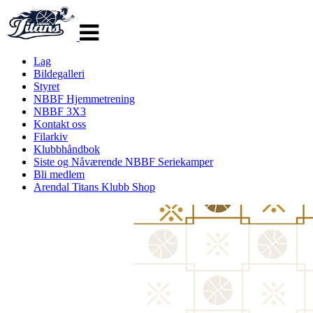
Veksle
navigasjon
Lag
Bildegalleri
Styret
NBBF Hjemmetrening
NBBF 3X3
Kontakt oss
Filarkiv
Klubbhåndbok
Siste og Nåværende NBBF Seriekamper
Bli medlem
Arendal Titans Klubb Shop