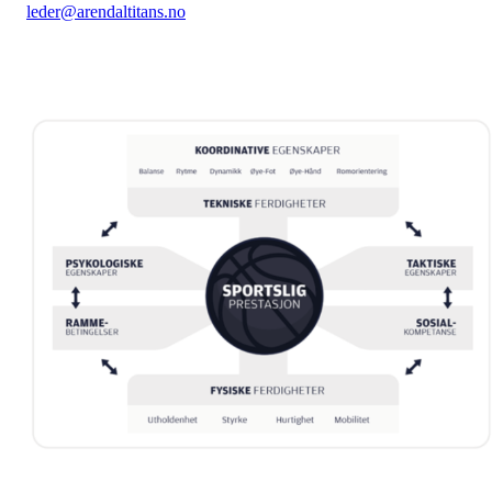
leder@arendaltitans.no