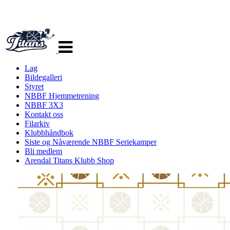
Veksle
navigasjon
Lag
Bildegalleri
Styret
NBBF Hjemmetrening
NBBF 3X3
Kontakt oss
Filarkiv
Klubbhåndbok
Siste og Nåværende NBBF Seriekamper
Bli medlem
Arendal Titans Klubb Shop