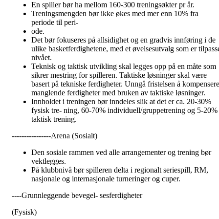
En spiller bør ha mellom 160-300 treningsøkter pr år.
Treningsmengden bør ikke økes med mer enn 10% fra
periode til peri-
ode.
Det bør fokuseres på allsidighet og en gradvis innføring i de
ulike basketferdighetene, med et øvelsesutvalg som er tilpass
nivået.
Teknisk og taktisk utvikling skal legges opp på en måte som
sikrer mestring for spilleren. Taktiske løsninger skal være
basert på tekniske ferdigheter. Unngå fristelsen å kompenser
manglende ferdigheter med bruken av taktiske løsninger.
Innholdet i treningen bør inndeles slik at det er ca. 20-30%
fysisk tre- ning, 60-70% individuell/gruppetrening og 5-20%
taktisk trening.
----------------Arena (Sosialt)
Den sosiale rammen ved alle arrangementer og trening bør
vektlegges.
På klubbnivå bør spilleren delta i regionalt seriespill, RM,
nasjonale og internasjonale turneringer og cuper.
----Grunnleggende bevegel- sesferdigheter
(Fysisk)