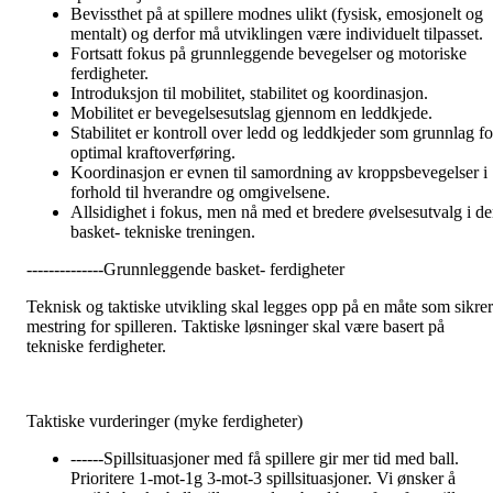
Bevissthet på at spillere modnes ulikt (fysisk, emosjonelt og
mentalt) og derfor må utviklingen være individuelt tilpasset.
Fortsatt fokus på grunnleggende bevegelser og motoriske
ferdigheter.
Introduksjon til mobilitet, stabilitet og koordinasjon.
Mobilitet er bevegelsesutslag gjennom en leddkjede.
Stabilitet er kontroll over ledd og leddkjeder som grunnlag fo
optimal kraftoverføring.
Koordinasjon er evnen til samordning av kroppsbevegelser i
forhold til hverandre og omgivelsene.
Allsidighet i fokus, men nå med et bredere øvelsesutvalg i d
basket- tekniske treningen.
--------------Grunnleggende basket- ferdigheter
Teknisk og taktiske utvikling skal legges opp på en måte som sikrer
mestring for spilleren. Taktiske løsninger skal være basert på
tekniske ferdigheter.
Taktiske vurderinger (myke ferdigheter)
------Spillsituasjoner med få spillere gir mer tid med ball.
Prioritere 1-mot-1g 3-mot-3 spillsituasjoner. Vi ønsker å