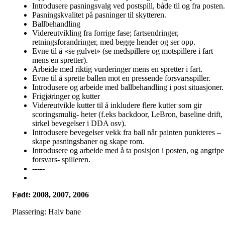
Introdusere pasningsvalg ved postspill, både til og fra posten.
Pasningskvalitet på pasninger til skytteren.
Ballbehandling
Videreutvikling fra forrige fase; fartsendringer,
retningsforandringer, med begge hender og ser opp.
Evne til å «se gulvet» (se medspillere og motspillere i fart
mens en spretter).
Arbeide med riktig vurderinger mens en spretter i fart.
Evne til å sprette ballen mot en pressende forsvarsspiller.
Introdusere og arbeide med ballbehandling i post situasjoner.
Frigjøringer og kutter
Videreutvikle kutter til å inkludere flere kutter som gir
scoringsmulig- heter (f.eks backdoor, LeBron, baseline drift,
sirkel bevegelser i DDA osv).
Introdusere bevegelser vekk fra ball når painten punkteres –
skape pasningsbaner og skape rom.
Introdusere og arbeide med å ta posisjon i posten, og angripe
forsvars- spilleren.
-----
Født: 2008, 2007, 2006
Plassering: Halv bane