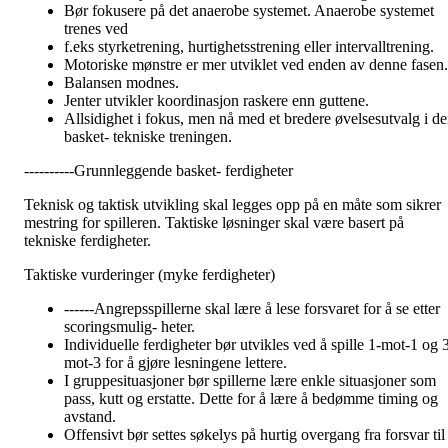
Bør fokusere på det anaerobe systemet. Anaerobe systemet
trenes ved
f.eks styrketrening, hurtighetsstrening eller intervalltrening.
Motoriske mønstre er mer utviklet ved enden av denne fasen.
Balansen modnes.
Jenter utvikler koordinasjon raskere enn guttene.
Allsidighet i fokus, men nå med et bredere øvelsesutvalg i d
basket- tekniske treningen.
----------Grunnleggende basket- ferdigheter
Teknisk og taktisk utvikling skal legges opp på en måte som sikrer
mestring for spilleren. Taktiske løsninger skal være basert på
tekniske ferdigheter.
Taktiske vurderinger (myke ferdigheter)
------Angrepsspillerne skal lære å lese forsvaret for å se etter
scoringsmulig- heter.
Individuelle ferdigheter bør utvikles ved å spille 1-mot-1 og 
mot-3 for å gjøre lesningene lettere.
I gruppesituasjoner bør spillerne lære enkle situasjoner som
pass, kutt og erstatte. Dette for å lære å bedømme timing og
avstand.
Offensivt bør settes søkelys på hurtig overgang fra forsvar til