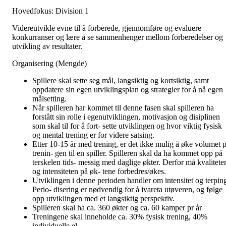
Hovedfokus: Division 1
Videreutvikle evne til å forberede, gjennomføre og evaluere
konkurranser og lære å se sammenhenger mellom forberedelser og
utvikling av resultater.
Organisering (Mengde)
Spillere skal sette seg mål, langsiktig og kortsiktig, samt
oppdatere sin egen utviklingsplan og strategier for å nå egen
målsetting.
Når spilleren har kommet til denne fasen skal spilleren ha
forstått sin rolle i egenutviklingen, motivasjon og disiplinen
som skal til for å fort- sette utviklingen og hvor viktig fysisk
og mental trening er for videre satsing.
Etter 10-15 år med trening, er det ikke mulig å øke volumet p
trenin- gen til en spiller. Spilleren skal da ha kommet opp på
terskelen tids- messig med daglige økter. Derfor må kvalitete
og intensiteten på øk- tene forbedres/økes.
Utviklingen i denne perioden handler om intensitet og terpin
Perio- disering er nødvendig for å ivareta utøveren, og følge
opp utviklingen med et langsiktig perspektiv.
Spilleren skal ha ca. 360 økter og ca. 60 kamper pr år
Treningene skal inneholde ca. 30% fysisk trening, 40%
individuelle el-