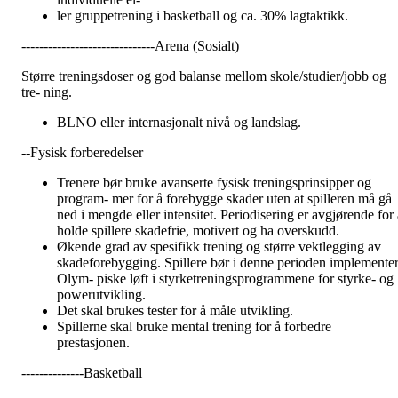
ler gruppetrening i basketball og ca. 30% lagtaktikk.
------------------------------Arena (Sosialt)
Større treningsdoser og god balanse mellom skole/studier/jobb og
tre- ning.
BLNO eller internasjonalt nivå og landslag.
--Fysisk forberedelser
Trenere bør bruke avanserte fysisk treningsprinsipper og
program- mer for å forebygge skader uten at spilleren må gå
ned i mengde eller intensitet. Periodisering er avgjørende for a
holde spillere skadefrie, motivert og ha overskudd.
Økende grad av spesifikk trening og større vektlegging av
skadeforebygging. Spillere bør i denne perioden implemente
Olym- piske løft i styrketreningsprogrammene for styrke- og
powerutvikling.
Det skal brukes tester for å måle utvikling.
Spillerne skal bruke mental trening for å forbedre
prestasjonen.
--------------Basketball