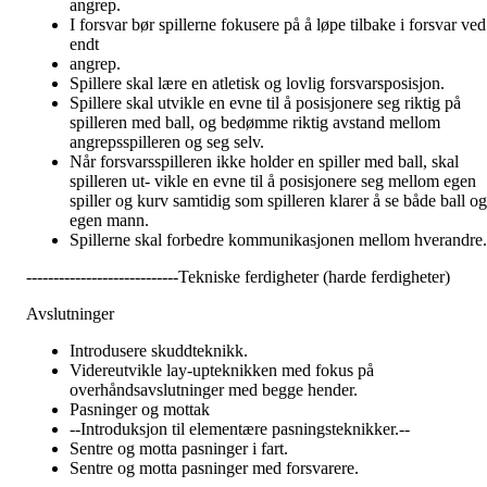
angrep.
I forsvar bør spillerne fokusere på å løpe tilbake i forsvar ved
endt
angrep.
Spillere skal lære en atletisk og lovlig forsvarsposisjon.
Spillere skal utvikle en evne til å posisjonere seg riktig på
spilleren med ball, og bedømme riktig avstand mellom
angrepsspilleren og seg selv.
Når forsvarsspilleren ikke holder en spiller med ball, skal
spilleren ut- vikle en evne til å posisjonere seg mellom egen
spiller og kurv samtidig som spilleren klarer å se både ball og
egen mann.
Spillerne skal forbedre kommunikasjonen mellom hverandre.
----------------------------Tekniske ferdigheter (harde ferdigheter)
Avslutninger
Introdusere skuddteknikk.
Videreutvikle lay-upteknikken med fokus på
overhåndsavslutninger med begge hender.
Pasninger og mottak
--Introduksjon til elementære pasningsteknikker.--
Sentre og motta pasninger i fart.
Sentre og motta pasninger med forsvarere.