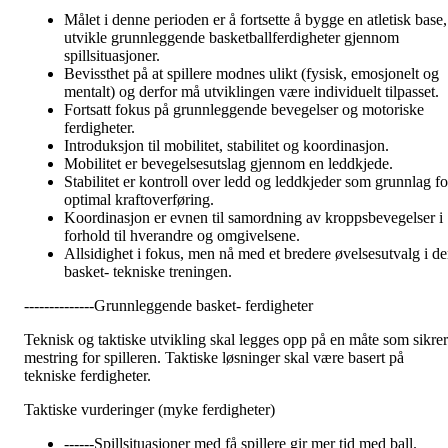
Målet i denne perioden er å fortsette å bygge en atletisk base,
utvikle grunnleggende basketballferdigheter gjennom
spillsituasjoner.
Bevissthet på at spillere modnes ulikt (fysisk, emosjonelt og
mentalt) og derfor må utviklingen være individuelt tilpasset.
Fortsatt fokus på grunnleggende bevegelser og motoriske
ferdigheter.
Introduksjon til mobilitet, stabilitet og koordinasjon.
Mobilitet er bevegelsesutslag gjennom en leddkjede.
Stabilitet er kontroll over ledd og leddkjeder som grunnlag fo
optimal kraftoverføring.
Koordinasjon er evnen til samordning av kroppsbevegelser i
forhold til hverandre og omgivelsene.
Allsidighet i fokus, men nå med et bredere øvelsesutvalg i d
basket- tekniske treningen.
--------------Grunnleggende basket- ferdigheter
Teknisk og taktiske utvikling skal legges opp på en måte som sikrer
mestring for spilleren. Taktiske løsninger skal være basert på
tekniske ferdigheter.
Taktiske vurderinger (myke ferdigheter)
------Spillsituasjoner med få spillere gir mer tid med ball.