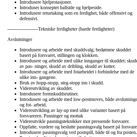
Introdusere hjelprotasjoner.
Introduser konseptet ballside og hjelpeside.
Introdusere returtaking som en ferdighet, både offensivt og
defensivt.
--------------------Tekniske ferdigheter (harde ferdigheter)
Avslutninger
Introdusere og arbeide med skuddvalg; bedømme skuddet
basert på forsvaret, stillingen og klokken.
Introdusere og arbeide med ulike innganger til skuddet; skud
av pas- ninger, skudd av dribling, skudd av kutter.
Introdusere og arbeide med fotarbeidet i forbindelse med de
ulike inn- gangene.
Bruk av hopp-stopp, steg-stopp inn i skudd.
Videreutvikling av skuddet.
Introdusere formskuddsrutiner.
Introdusere og arbeide med low-postmoves, både avslutning
og fot- arbeid.
Videreutvikling av lay-up med ulike varianter basert på
forsvareren. Pasninger og mottak
Videreutvikle pasningsteknikker mot pressende forsvarer.
Oppfatte, vurdere og beslutte pasningsvalg basert på forsvare
Introdusere pasningsvalg ved postspill, både til og fra posten.