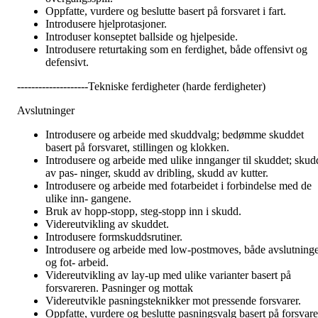
Oppfatte, vurdere og beslutte basert på forsvaret i fart.
Introdusere hjelprotasjoner.
Introduser konseptet ballside og hjelpeside.
Introdusere returtaking som en ferdighet, både offensivt og
defensivt.
--------------------Tekniske ferdigheter (harde ferdigheter)
Avslutninger
Introdusere og arbeide med skuddvalg; bedømme skuddet
basert på forsvaret, stillingen og klokken.
Introdusere og arbeide med ulike innganger til skuddet; skud
av pas- ninger, skudd av dribling, skudd av kutter.
Introdusere og arbeide med fotarbeidet i forbindelse med de
ulike inn- gangene.
Bruk av hopp-stopp, steg-stopp inn i skudd.
Videreutvikling av skuddet.
Introdusere formskuddsrutiner.
Introdusere og arbeide med low-postmoves, både avslutning
og fot- arbeid.
Videreutvikling av lay-up med ulike varianter basert på
forsvareren. Pasninger og mottak
Videreutvikle pasningsteknikker mot pressende forsvarer.
Oppfatte, vurdere og beslutte pasningsvalg basert på forsvare