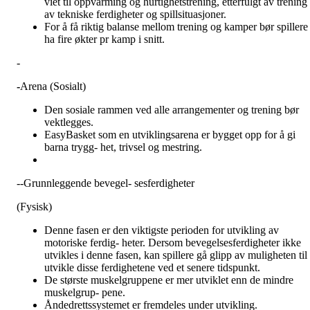
viet til oppvarming og hurtighetstrening, etterfulgt av trening
av tekniske ferdigheter og spillsituasjoner.
For å få riktig balanse mellom trening og kamper bør spillere
ha fire økter pr kamp i snitt.
-
-
Arena (Sosialt)
Den sosiale rammen ved alle arrangementer og trening bør
vektlegges.
EasyBasket som en utviklingsarena er bygget opp for å gi
barna trygg- het, trivsel og mestring.
--Grunnleggende bevegel- sesferdigheter
(Fysisk)
Denne fasen er den viktigste perioden for utvikling av
motoriske ferdig- heter. Dersom bevegelsesferdigheter ikke
utvikles i denne fasen, kan spillere gå glipp av muligheten til 
utvikle disse ferdighetene ved et senere tidspunkt.
De største muskelgruppene er mer utviklet enn de mindre
muskelgrup- pene.
Åndedrettssystemet er fremdeles under utvikling.