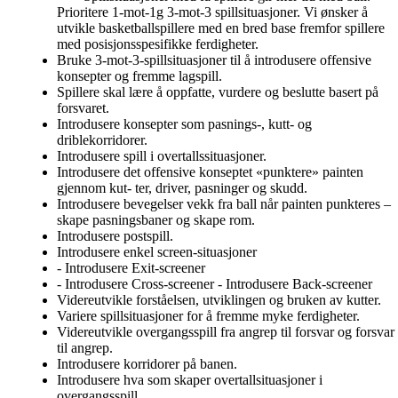
Prioritere 1-mot-1g 3-mot-3 spillsituasjoner. Vi ønsker å
utvikle basketballspillere med en bred base fremfor spillere
med posisjonsspesifikke ferdigheter.
Bruke 3-mot-3-spillsituasjoner til å introdusere offensive
konsepter og fremme lagspill.
Spillere skal lære å oppfatte, vurdere og beslutte basert på
forsvaret.
Introdusere konsepter som pasnings-, kutt- og
driblekorridorer.
Introdusere spill i overtallssituasjoner.
Introdusere det offensive konseptet «punktere» painten
gjennom kut- ter, driver, pasninger og skudd.
Introdusere bevegelser vekk fra ball når painten punkteres –
skape pasningsbaner og skape rom.
Introdusere postspill.
Introdusere enkel screen-situasjoner
- Introdusere Exit-screener
- Introdusere Cross-screener - Introdusere Back-screener
Videreutvikle forståelsen, utviklingen og bruken av kutter.
Variere spillsituasjoner for å fremme myke ferdigheter.
Videreutvikle overgangsspill fra angrep til forsvar og forsvar
til angrep.
Introdusere korridorer på banen.
Introdusere hva som skaper overtallsituasjoner i
overgangsspill.