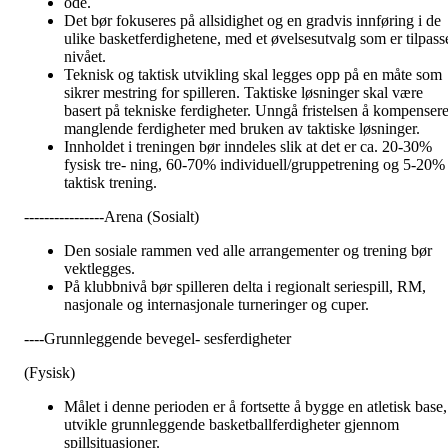
ode.
Det bør fokuseres på allsidighet og en gradvis innføring i de
ulike basketferdighetene, med et øvelsesutvalg som er tilpass
nivået.
Teknisk og taktisk utvikling skal legges opp på en måte som
sikrer mestring for spilleren. Taktiske løsninger skal være
basert på tekniske ferdigheter. Unngå fristelsen å kompenser
manglende ferdigheter med bruken av taktiske løsninger.
Innholdet i treningen bør inndeles slik at det er ca. 20-30%
fysisk tre- ning, 60-70% individuell/gruppetrening og 5-20%
taktisk trening.
----------------Arena (Sosialt)
Den sosiale rammen ved alle arrangementer og trening bør
vektlegges.
På klubbnivå bør spilleren delta i regionalt seriespill, RM,
nasjonale og internasjonale turneringer og cuper.
----Grunnleggende bevegel- sesferdigheter
(Fysisk)
Målet i denne perioden er å fortsette å bygge en atletisk base,
utvikle grunnleggende basketballferdigheter gjennom
spillsituasjoner.