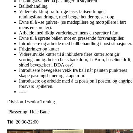
Pasningskvalitet på pasninger til skytteren.
Ballbehandling
Videreutvikling fra forrige fase; fartsendringer,
retningsforandringer, med begge hender og ser opp.
Evne til å «se gulvet» (se medspillere og motspillere i fart
mens en spretter).
Arbeide med riktig vurderinger mens en spretter i fart.
Evne til å sprette ballen mot en pressende forsvarsspiller.
Introdusere og arbeide med ballbehandling i post situasjoner.
Frigjøringer og kutter
Videreutvikle kutter til å inkludere flere kutter som gir
scoringsmulig- heter (f.eks backdoor, LeBron, baseline drift,
sirkel bevegelser i DDA osv).
Introdusere bevegelser vekk fra ball når painten punkteres –
skape pasningsbaner og skape rom.
Introdusere og arbeide med å ta posisjon i posten, og angripe
forsvars- spilleren.
-----
Division 1/senior Trening
Plassering: Hele Bane
Tid: 20:30-22:00