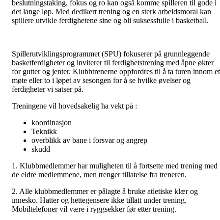
beslutningstaking, fokus og ro kan også komme spilleren til gode i
det lange løp. Med dedikert trening og en sterk arbeidsmoral kan
spillere utvikle ferdighetene sine og bli suksessfulle i basketball.
Spillerutviklingsprogrammet (SPU) fokuserer på grunnleggende
basketferdigheter og inviterer til ferdighetstrening med åpne økter
for gutter og jenter. Klubbtrenerne oppfordres til å ta turen innom et
møte eller to i løpet av sesongen for å se hvilke øvelser og
ferdigheter vi satser på.
Treningene vil hovedsakelig ha vekt på :
koordinasjon
Teknikk
overblikk av bane i forsvar og angrep
skudd
1. Klubbmedlemmer har muligheten til å fortsette med trening med
de eldre medlemmene, men trenger tillatelse fra treneren.
2. Alle klubbmedlemmer er pålagte å bruke atletiske klær og
innesko. Hatter og hettegensere ikke tillatt under trening.
Mobiltelefoner vil være i ryggsekker før etter trening.