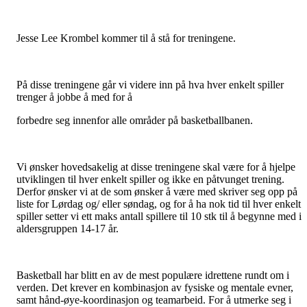
Jesse Lee Krombel kommer til å stå for treningene.
På disse treningene går vi videre inn på hva hver enkelt spiller
trenger å jobbe å med for å
forbedre seg innenfor alle områder på basketballbanen.
Vi ønsker hovedsakelig at disse treningene skal være for å hjelpe
utviklingen til hver enkelt spiller og ikke en påtvunget trening.
Derfor ønsker vi at de som ønsker å være med skriver seg opp på
liste for Lørdag og/ eller søndag, og for å ha nok tid til hver enkelt
spiller setter vi ett maks antall spillere til 10 stk til å begynne med i
aldersgruppen 14-17 år.
Basketball har blitt en av de mest populære idrettene rundt om i
verden. Det krever en kombinasjon av fysiske og mentale evner,
samt hånd-øye-koordinasjon og teamarbeid. For å utmerke seg i