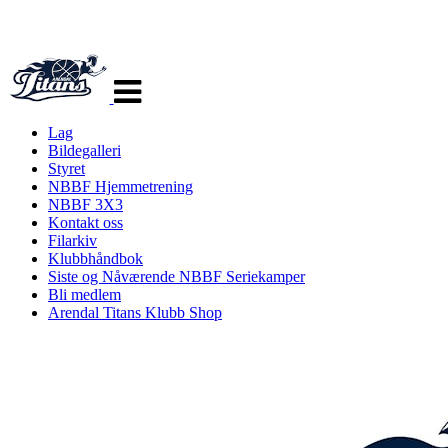
Veksle
navigasjon
Lag
Bildegalleri
Styret
NBBF Hjemmetrening
NBBF 3X3
Kontakt oss
Filarkiv
Klubbhåndbok
Siste og Nåværende NBBF Seriekamper
Bli medlem
Arendal Titans Klubb Shop