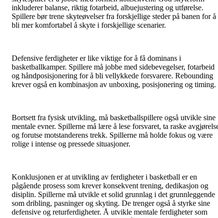
inkluderer balanse, riktig fotarbeid, albuejustering og utførelse.
Spillere bør trene skyteøvelser fra forskjellige steder på banen for å
bli mer komfortabel å skyte i forskjellige scenarier.
Defensive ferdigheter er like viktige for å få dominans i
basketballkamper. Spillere må jobbe med sidebevegelser, fotarbeid
og håndposisjonering for å bli vellykkede forsvarere. Rebounding
krever også en kombinasjon av unboxing, posisjonering og timing.
Bortsett fra fysisk utvikling, må basketballspillere også utvikle sine
mentale evner. Spillerne må lære å lese forsvaret, ta raske avgjørels
og forutse motstanderens trekk. Spillerne må holde fokus og være
rolige i intense og pressede situasjoner.
Konklusjonen er at utvikling av ferdigheter i basketball er en
pågående prosess som krever konsekvent trening, dedikasjon og
disiplin. Spillerne må utvikle et solid grunnlag i det grunnleggende
som dribling, pasninger og skyting. De trenger også å styrke sine
defensive og returferdigheter. Å utvikle mentale ferdigheter som