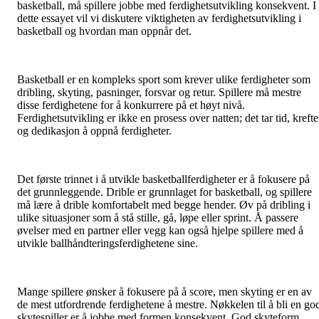
basketball, må spillere jobbe med ferdighetsutvikling konsekvent. I
dette essayet vil vi diskutere viktigheten av ferdighetsutvikling i
basketball og hvordan man oppnår det.
Basketball er en kompleks sport som krever ulike ferdigheter som
dribling, skyting, pasninger, forsvar og retur. Spillere må mestre
disse ferdighetene for å konkurrere på et høyt nivå.
Ferdighetsutvikling er ikke en prosess over natten; det tar tid, krefte
og dedikasjon å oppnå ferdigheter.
Det første trinnet i å utvikle basketballferdigheter er å fokusere på
det grunnleggende. Drible er grunnlaget for basketball, og spillere
må lære å drible komfortabelt med begge hender. Øv på dribling i
ulike situasjoner som å stå stille, gå, løpe eller sprint. Å passere
øvelser med en partner eller vegg kan også hjelpe spillere med å
utvikle ballhåndteringsferdighetene sine.
Mange spillere ønsker å fokusere på å score, men skyting er en av
de mest utfordrende ferdighetene å mestre. Nøkkelen til å bli en go
skytespiller er å jobbe med formen konsekvent. God skyteform