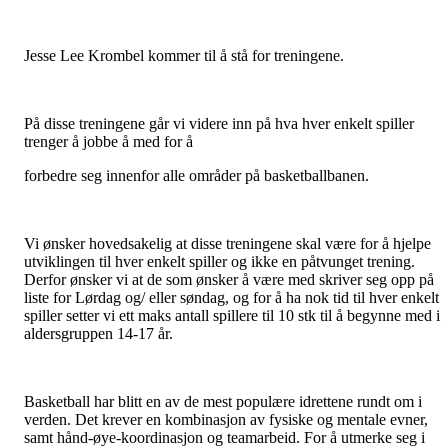
Jesse Lee Krombel kommer til å stå for treningene.
På disse treningene går vi videre inn på hva hver enkelt spiller
trenger å jobbe å med for å
forbedre seg innenfor alle områder på basketballbanen.
Vi ønsker hovedsakelig at disse treningene skal være for å hjelpe
utviklingen til hver enkelt spiller og ikke en påtvunget trening.
Derfor ønsker vi at de som ønsker å være med skriver seg opp på
liste for Lørdag og/ eller søndag, og for å ha nok tid til hver enkelt
spiller setter vi ett maks antall spillere til 10 stk til å begynne med i
aldersgruppen 14-17 år.
Basketball har blitt en av de mest populære idrettene rundt om i
verden. Det krever en kombinasjon av fysiske og mentale evner,
samt hånd-øye-koordinasjon og teamarbeid. For å utmerke seg i