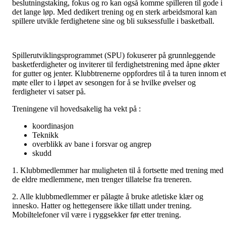
beslutningstaking, fokus og ro kan også komme spilleren til gode i
det lange løp. Med dedikert trening og en sterk arbeidsmoral kan
spillere utvikle ferdighetene sine og bli suksessfulle i basketball.
Spillerutviklingsprogrammet (SPU) fokuserer på grunnleggende
basketferdigheter og inviterer til ferdighetstrening med åpne økter
for gutter og jenter. Klubbtrenerne oppfordres til å ta turen innom et
møte eller to i løpet av sesongen for å se hvilke øvelser og
ferdigheter vi satser på.
Treningene vil hovedsakelig ha vekt på :
koordinasjon
Teknikk
overblikk av bane i forsvar og angrep
skudd
1. Klubbmedlemmer har muligheten til å fortsette med trening med
de eldre medlemmene, men trenger tillatelse fra treneren.
2. Alle klubbmedlemmer er pålagte å bruke atletiske klær og
innesko. Hatter og hettegensere ikke tillatt under trening.
Mobiltelefoner vil være i ryggsekker før etter trening.