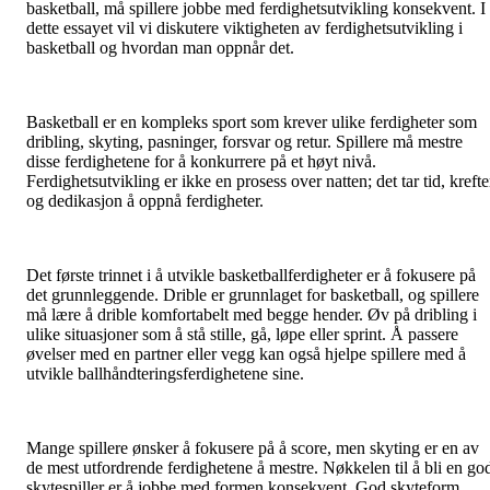
basketball, må spillere jobbe med ferdighetsutvikling konsekvent. I
dette essayet vil vi diskutere viktigheten av ferdighetsutvikling i
basketball og hvordan man oppnår det.
Basketball er en kompleks sport som krever ulike ferdigheter som
dribling, skyting, pasninger, forsvar og retur. Spillere må mestre
disse ferdighetene for å konkurrere på et høyt nivå.
Ferdighetsutvikling er ikke en prosess over natten; det tar tid, krefte
og dedikasjon å oppnå ferdigheter.
Det første trinnet i å utvikle basketballferdigheter er å fokusere på
det grunnleggende. Drible er grunnlaget for basketball, og spillere
må lære å drible komfortabelt med begge hender. Øv på dribling i
ulike situasjoner som å stå stille, gå, løpe eller sprint. Å passere
øvelser med en partner eller vegg kan også hjelpe spillere med å
utvikle ballhåndteringsferdighetene sine.
Mange spillere ønsker å fokusere på å score, men skyting er en av
de mest utfordrende ferdighetene å mestre. Nøkkelen til å bli en go
skytespiller er å jobbe med formen konsekvent. God skyteform