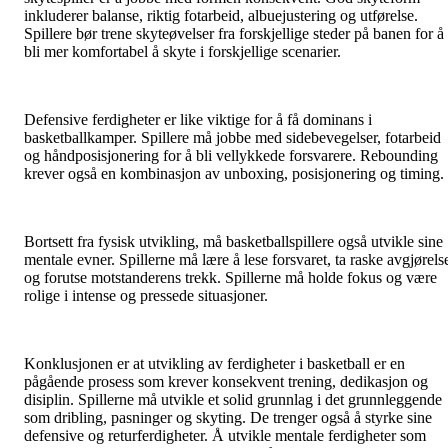
inkluderer balanse, riktig fotarbeid, albuejustering og utførelse.
Spillere bør trene skyteøvelser fra forskjellige steder på banen for å
bli mer komfortabel å skyte i forskjellige scenarier.
Defensive ferdigheter er like viktige for å få dominans i
basketballkamper. Spillere må jobbe med sidebevegelser, fotarbeid
og håndposisjonering for å bli vellykkede forsvarere. Rebounding
krever også en kombinasjon av unboxing, posisjonering og timing.
Bortsett fra fysisk utvikling, må basketballspillere også utvikle sine
mentale evner. Spillerne må lære å lese forsvaret, ta raske avgjørels
og forutse motstanderens trekk. Spillerne må holde fokus og være
rolige i intense og pressede situasjoner.
Konklusjonen er at utvikling av ferdigheter i basketball er en
pågående prosess som krever konsekvent trening, dedikasjon og
disiplin. Spillerne må utvikle et solid grunnlag i det grunnleggende
som dribling, pasninger og skyting. De trenger også å styrke sine
defensive og returferdigheter. Å utvikle mentale ferdigheter som