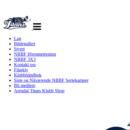
Veksle
navigasjon
Lag
Bildegalleri
Styret
NBBF Hjemmetrening
NBBF 3X3
Kontakt oss
Filarkiv
Klubbhåndbok
Siste og Nåværende NBBF Seriekamper
Bli medlem
Arendal Titans Klubb Shop