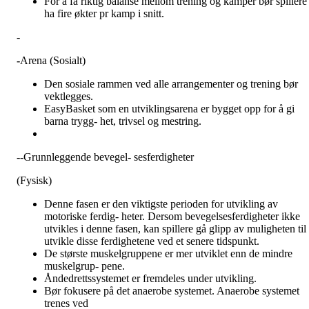
For å få riktig balanse mellom trening og kamper bør spillere
ha fire økter pr kamp i snitt.
-
-
Arena (Sosialt)
Den sosiale rammen ved alle arrangementer og trening bør
vektlegges.
EasyBasket som en utviklingsarena er bygget opp for å gi
barna trygg- het, trivsel og mestring.
--Grunnleggende bevegel- sesferdigheter
(Fysisk)
Denne fasen er den viktigste perioden for utvikling av
motoriske ferdig- heter. Dersom bevegelsesferdigheter ikke
utvikles i denne fasen, kan spillere gå glipp av muligheten til 
utvikle disse ferdighetene ved et senere tidspunkt.
De største muskelgruppene er mer utviklet enn de mindre
muskelgrup- pene.
Åndedrettssystemet er fremdeles under utvikling.
Bør fokusere på det anaerobe systemet. Anaerobe systemet
trenes ved