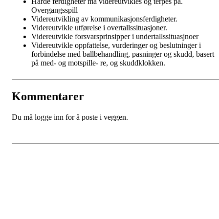
Harde ferdigheter må videreutvikles og terpes på.
Overgangsspill
Videreutvikling av kommunikasjonsferdigheter.
Videreutvikle utførelse i overtallssituasjoner.
Videreutvikle forsvarsprinsipper i undertallssituasjnoer
Videreutvikle oppfattelse, vurderinger og beslutninger i
forbindelse med ballbehandling, pasninger og skudd, basert
på med- og motspille- re, og skuddklokken.
Kommentarer
Du må logge inn for å poste i veggen.