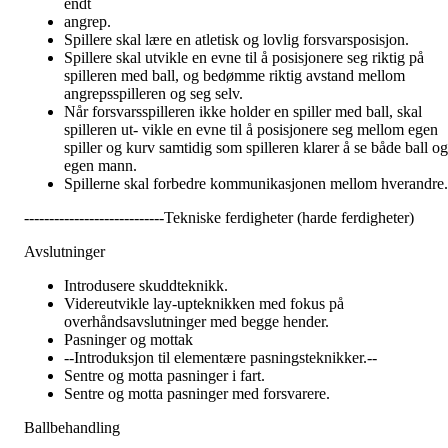
endt
angrep.
Spillere skal lære en atletisk og lovlig forsvarsposisjon.
Spillere skal utvikle en evne til å posisjonere seg riktig på
spilleren med ball, og bedømme riktig avstand mellom
angrepsspilleren og seg selv.
Når forsvarsspilleren ikke holder en spiller med ball, skal
spilleren ut- vikle en evne til å posisjonere seg mellom egen
spiller og kurv samtidig som spilleren klarer å se både ball og
egen mann.
Spillerne skal forbedre kommunikasjonen mellom hverandre.
----------------------------Tekniske ferdigheter (harde ferdigheter)
Avslutninger
Introdusere skuddteknikk.
Videreutvikle lay-upteknikken med fokus på
overhåndsavslutninger med begge hender.
Pasninger og mottak
--Introduksjon til elementære pasningsteknikker.--
Sentre og motta pasninger i fart.
Sentre og motta pasninger med forsvarere.
Ballbehandling