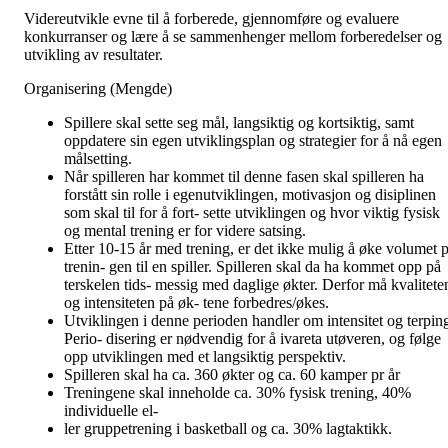
Videreutvikle evne til å forberede, gjennomføre og evaluere
konkurranser og lære å se sammenhenger mellom forberedelser og
utvikling av resultater.
Organisering (Mengde)
Spillere skal sette seg mål, langsiktig og kortsiktig, samt
oppdatere sin egen utviklingsplan og strategier for å nå egen
målsetting.
Når spilleren har kommet til denne fasen skal spilleren ha
forstått sin rolle i egenutviklingen, motivasjon og disiplinen
som skal til for å fort- sette utviklingen og hvor viktig fysisk
og mental trening er for videre satsing.
Etter 10-15 år med trening, er det ikke mulig å øke volumet p
trenin- gen til en spiller. Spilleren skal da ha kommet opp på
terskelen tids- messig med daglige økter. Derfor må kvalitete
og intensiteten på øk- tene forbedres/økes.
Utviklingen i denne perioden handler om intensitet og terpin
Perio- disering er nødvendig for å ivareta utøveren, og følge
opp utviklingen med et langsiktig perspektiv.
Spilleren skal ha ca. 360 økter og ca. 60 kamper pr år
Treningene skal inneholde ca. 30% fysisk trening, 40%
individuelle el-
ler gruppetrening i basketball og ca. 30% lagtaktikk.