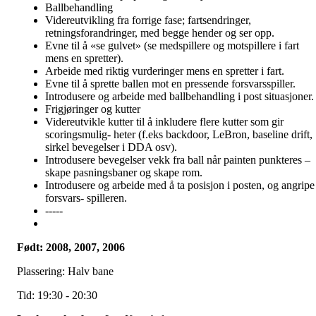
Ballbehandling
Videreutvikling fra forrige fase; fartsendringer,
retningsforandringer, med begge hender og ser opp.
Evne til å «se gulvet» (se medspillere og motspillere i fart
mens en spretter).
Arbeide med riktig vurderinger mens en spretter i fart.
Evne til å sprette ballen mot en pressende forsvarsspiller.
Introdusere og arbeide med ballbehandling i post situasjoner.
Frigjøringer og kutter
Videreutvikle kutter til å inkludere flere kutter som gir
scoringsmulig- heter (f.eks backdoor, LeBron, baseline drift,
sirkel bevegelser i DDA osv).
Introdusere bevegelser vekk fra ball når painten punkteres –
skape pasningsbaner og skape rom.
Introdusere og arbeide med å ta posisjon i posten, og angripe
forsvars- spilleren.
-----
Født: 2008, 2007, 2006
Plassering: Halv bane
Tid: 19:30 - 20:30