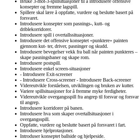
Bruke 3-mot-3-spillsituasjoner til å introdusere offensive
konsepter og fremme lagspill.
Spillere skal lære å oppfatte, vurdere og beslutte basert på
forsvaret.
Introdusere konsepter som pasnings-, kutt- og
driblekorridorer.
Introdusere spill i overtallssituasjoner.
Introdusere det offensive konseptet «punktere» painten
gjennom kut- ter, driver, pasninger og skudd.
Introdusere bevegelser vekk fra ball når painten punkteres –
skape pasningsbaner og skape rom.
Introdusere postspill.
Introdusere enkel screen-situasjoner
- Introdusere Exit-screener
- Introdusere Cross-screener - Introdusere Back-screener
Videreutvikle forståelsen, utviklingen og bruken av kutter.
Variere spillsituasjoner for å fremme myke ferdigheter.
Videreutvikle overgangsspill fra angrep til forsvar og forsvar
til angrep.
Introdusere korridorer på banen.
Introdusere hva som skaper overtallsituasjoner i
overgangsspill.
Oppfatte, vurdere og beslutte basert på forsvaret i fart.
Introdusere hjelprotasjoner.
Introduser konseptet ballside og hjelpeside.