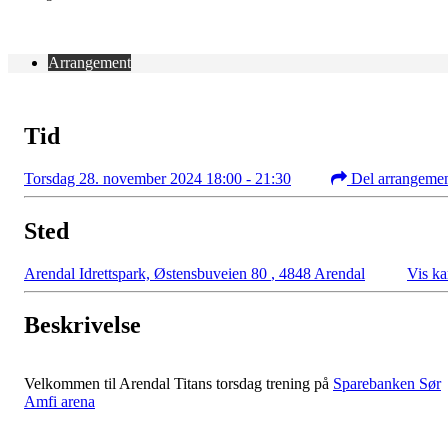
Arrangement
Tid
Torsdag 28. november 2024 18:00 - 21:30
Del arrangeme
Sted
Arendal Idrettspark, Østensbuveien 80
,
4848 Arendal
Vis ka
Beskrivelse
Velkommen til Arendal Titans torsdag trening på
Sparebanken Sør
Amfi arena