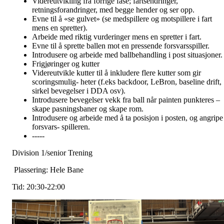
Videreutvikling fra forrige fase; fartsendringer,
retningsforandringer, med begge hender og ser opp.
Evne til å «se gulvet» (se medspillere og motspillere i fart
mens en spretter).
Arbeide med riktig vurderinger mens en spretter i fart.
Evne til å sprette ballen mot en pressende forsvarsspiller.
Introdusere og arbeide med ballbehandling i post situasjoner.
Frigjøringer og kutter
Videreutvikle kutter til å inkludere flere kutter som gir
scoringsmulig- heter (f.eks backdoor, LeBron, baseline drift,
sirkel bevegelser i DDA osv).
Introdusere bevegelser vekk fra ball når painten punkteres –
skape pasningsbaner og skape rom.
Introdusere og arbeide med å ta posisjon i posten, og angripe
forsvars- spilleren.
-----
Division 1/senior Trening
Plassering: Hele Bane
Tid: 20:30-22:00