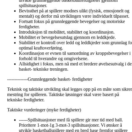
utvikle grunnleggende basketballferdigheter gjennom
spillsituasjoner.
Bevissthet på at spillere modnes ulikt (fysisk, emosjonelt og
mentalt) og derfor må utviklingen være individuelt tilpasset.
Fortsatt fokus på grunnleggende bevegelser og motoriske
ferdigheter.
Introduksjon til mobilitet, stabilitet og koordinasjon.
Mobilitet er bevegelsesutslag gjennom en leddkjede.
Stabilitet er kontroll over ledd og leddkjeder som grunnlag fo
optimal kraftoverføring.
Koordinasjon er evnen til samordning av kroppsbevegelser i
forhold til hverandre og omgivelsene.
Allsidighet i fokus, men nå med et bredere øvelsesutvalg i d
basket- tekniske treningen.
--------------Grunnleggende basket- ferdigheter
Teknisk og taktiske utvikling skal legges opp på en måte som sikrer
mestring for spilleren. Taktiske løsninger skal være basert på
tekniske ferdigheter.
Taktiske vurderinger (myke ferdigheter)
------Spillsituasjoner med få spillere gir mer tid med ball.
Prioritere 1-mot-1g 3-mot-3 spillsituasjoner. Vi ønsker å
utvikle basketballspillere med en bred base fremfor spillere