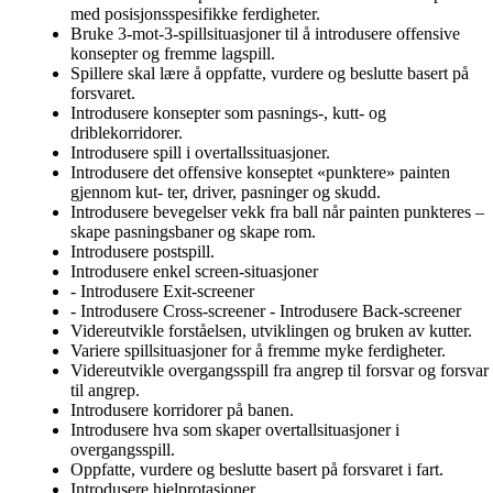
med posisjonsspesifikke ferdigheter.
Bruke 3-mot-3-spillsituasjoner til å introdusere offensive
konsepter og fremme lagspill.
Spillere skal lære å oppfatte, vurdere og beslutte basert på
forsvaret.
Introdusere konsepter som pasnings-, kutt- og
driblekorridorer.
Introdusere spill i overtallssituasjoner.
Introdusere det offensive konseptet «punktere» painten
gjennom kut- ter, driver, pasninger og skudd.
Introdusere bevegelser vekk fra ball når painten punkteres –
skape pasningsbaner og skape rom.
Introdusere postspill.
Introdusere enkel screen-situasjoner
- Introdusere Exit-screener
- Introdusere Cross-screener - Introdusere Back-screener
Videreutvikle forståelsen, utviklingen og bruken av kutter.
Variere spillsituasjoner for å fremme myke ferdigheter.
Videreutvikle overgangsspill fra angrep til forsvar og forsvar
til angrep.
Introdusere korridorer på banen.
Introdusere hva som skaper overtallsituasjoner i
overgangsspill.
Oppfatte, vurdere og beslutte basert på forsvaret i fart.
Introdusere hjelprotasjoner.