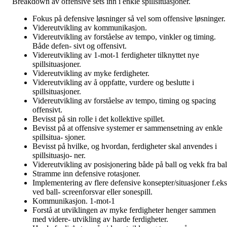
Breakdown av offensive sets inn i enkle spillsituasjoner.
Fokus på defensive løsninger så vel som offensive løsninger.
Videreutvikling av kommunikasjon.
Videreutvikling av forståelse av tempo, vinkler og timing.
Både defen- sivt og offensivt.
Videreutvikling av 1-mot-1 ferdigheter tilknyttet nye
spillsituasjoner.
Videreutvikling av myke ferdigheter.
Videreutvikling av å oppfatte, vurdere og beslutte i
spillsituasjoner.
Videreutvikling av forståelse av tempo, timing og spacing
offensivt.
Bevisst på sin rolle i det kollektive spillet.
Bevisst på at offensive systemer er sammensetning av enkle
spillsitua- sjoner.
Bevisst på hvilke, og hvordan, ferdigheter skal anvendes i
spillsituasjo- ner.
Videreutvikling av posisjonering både på ball og vekk fra bal
Stramme inn defensive rotasjoner.
Implementering av flere defensive konsepter/situasjoner f.eks
ved ball- screenforsvar eller sonespill.
Kommunikasjon. 1-mot-1
Forstå at utviklingen av myke ferdigheter henger sammen
med videre- utvikling av harde ferdigheter.