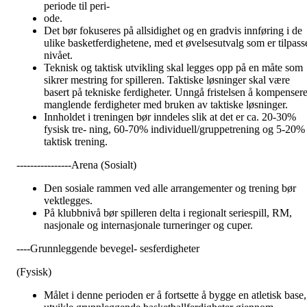
periode til peri-
ode.
Det bør fokuseres på allsidighet og en gradvis innføring i de
ulike basketferdighetene, med et øvelsesutvalg som er tilpass
nivået.
Teknisk og taktisk utvikling skal legges opp på en måte som
sikrer mestring for spilleren. Taktiske løsninger skal være
basert på tekniske ferdigheter. Unngå fristelsen å kompenser
manglende ferdigheter med bruken av taktiske løsninger.
Innholdet i treningen bør inndeles slik at det er ca. 20-30%
fysisk tre- ning, 60-70% individuell/gruppetrening og 5-20%
taktisk trening.
----------------Arena (Sosialt)
Den sosiale rammen ved alle arrangementer og trening bør
vektlegges.
På klubbnivå bør spilleren delta i regionalt seriespill, RM,
nasjonale og internasjonale turneringer og cuper.
----Grunnleggende bevegel- sesferdigheter
(Fysisk)
Målet i denne perioden er å fortsette å bygge en atletisk base,