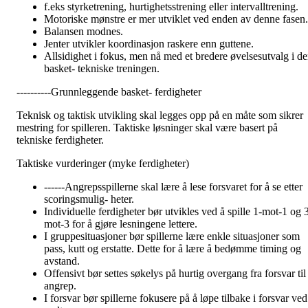
f.eks styrketrening, hurtighetsstrening eller intervalltrening.
Motoriske mønstre er mer utviklet ved enden av denne fasen.
Balansen modnes.
Jenter utvikler koordinasjon raskere enn guttene.
Allsidighet i fokus, men nå med et bredere øvelsesutvalg i d
basket- tekniske treningen.
----------Grunnleggende basket- ferdigheter
Teknisk og taktisk utvikling skal legges opp på en måte som sikrer
mestring for spilleren. Taktiske løsninger skal være basert på
tekniske ferdigheter.
Taktiske vurderinger (myke ferdigheter)
------Angrepsspillerne skal lære å lese forsvaret for å se etter
scoringsmulig- heter.
Individuelle ferdigheter bør utvikles ved å spille 1-mot-1 og 
mot-3 for å gjøre lesningene lettere.
I gruppesituasjoner bør spillerne lære enkle situasjoner som
pass, kutt og erstatte. Dette for å lære å bedømme timing og
avstand.
Offensivt bør settes søkelys på hurtig overgang fra forsvar til
angrep.
I forsvar bør spillerne fokusere på å løpe tilbake i forsvar ved