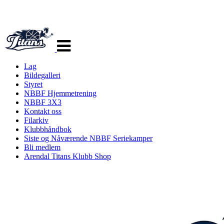
Veksle
navigasjon
Lag
Bildegalleri
Styret
NBBF Hjemmetrening
NBBF 3X3
Kontakt oss
Filarkiv
Klubbhåndbok
Siste og Nåværende NBBF Seriekamper
Bli medlem
Arendal Titans Klubb Shop