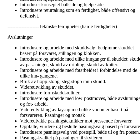
Introduser konseptet ballside og hjelpeside.
Introdusere returtaking som en ferdighet, både offensivt og
defensivt.
--------------------Tekniske ferdigheter (harde ferdigheter)
Avslutninger
Introdusere og arbeide med skuddvalg; bedømme skuddet
basert på forsvaret, stillingen og klokken.
Introdusere og arbeide med ulike innganger til skuddet; skud
av pas- ninger, skudd av dribling, skudd av kutter.
Introdusere og arbeide med fotarbeidet i forbindelse med de
ulike inn- gangene.
Bruk av hopp-stopp, steg-stopp inn i skudd.
Videreutvikling av skuddet.
Introdusere formskuddsrutiner.
Introdusere og arbeide med low-postmoves, både avslutning
og fot- arbeid.
Videreutvikling av lay-up med ulike varianter basert på
forsvareren. Pasninger og mottak
Videreutvikle pasningsteknikker mot pressende forsvarer.
Oppfatte, vurdere og beslutte pasningsvalg basert på forsvare
Introdusere pasningsvalg ved postspill, både til og fra posten.
Pasningskvalitet på pasninger til skytteren.