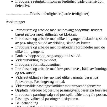
Introdusere returtaking som en ferdighet, både offensivt og
defensivt.
--------------------Tekniske ferdigheter (harde ferdigheter)
Avslutninger
Introdusere og arbeide med skuddvalg; bedømme skuddet
basert på forsvaret, stillingen og klokken.
Introdusere og arbeide med ulike innganger til skuddet; skud
av pas- ninger, skudd av dribling, skudd av kutter.
Introdusere og arbeide med fotarbeidet i forbindelse med de
ulike inn- gangene.
Bruk av hopp-stopp, steg-stopp inn i skudd.
Videreutvikling av skuddet.
Introdusere formskuddsrutiner.
Introdusere og arbeide med low-postmoves, både avslutning
og fot- arbeid.
Videreutvikling av lay-up med ulike varianter basert på
forsvareren. Pasninger og mottak
Videreutvikle pasningsteknikker mot pressende forsvarer.
Oppfatte, vurdere og beslutte pasningsvalg basert på forsvare
Introdusere pasningsvalg ved postspill, både til og fra posten.
Pasningskvalitet på pasninger til skytteren.
Ballbehandling