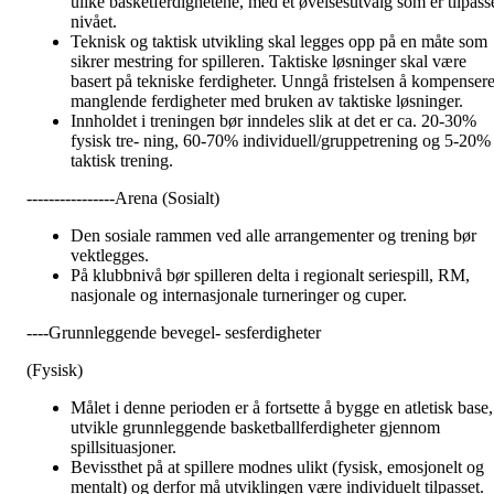
ulike basketferdighetene, med et øvelsesutvalg som er tilpass
nivået.
Teknisk og taktisk utvikling skal legges opp på en måte som
sikrer mestring for spilleren. Taktiske løsninger skal være
basert på tekniske ferdigheter. Unngå fristelsen å kompenser
manglende ferdigheter med bruken av taktiske løsninger.
Innholdet i treningen bør inndeles slik at det er ca. 20-30%
fysisk tre- ning, 60-70% individuell/gruppetrening og 5-20%
taktisk trening.
----------------Arena (Sosialt)
Den sosiale rammen ved alle arrangementer og trening bør
vektlegges.
På klubbnivå bør spilleren delta i regionalt seriespill, RM,
nasjonale og internasjonale turneringer og cuper.
----Grunnleggende bevegel- sesferdigheter
(Fysisk)
Målet i denne perioden er å fortsette å bygge en atletisk base,
utvikle grunnleggende basketballferdigheter gjennom
spillsituasjoner.
Bevissthet på at spillere modnes ulikt (fysisk, emosjonelt og
mentalt) og derfor må utviklingen være individuelt tilpasset.