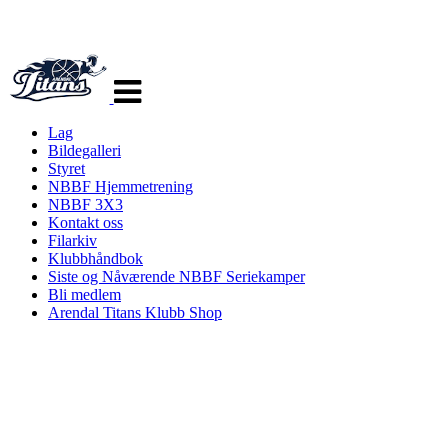
Veksle
navigasjon
Lag
Bildegalleri
Styret
NBBF Hjemmetrening
NBBF 3X3
Kontakt oss
Filarkiv
Klubbhåndbok
Siste og Nåværende NBBF Seriekamper
Bli medlem
Arendal Titans Klubb Shop