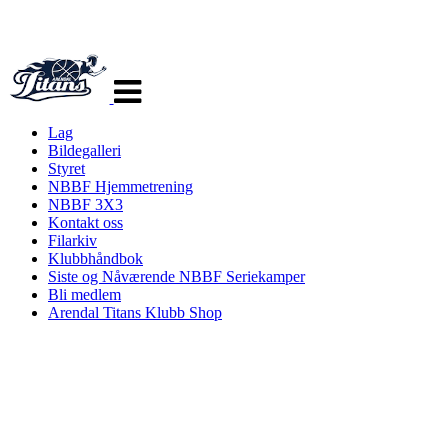
Veksle
navigasjon
Lag
Bildegalleri
Styret
NBBF Hjemmetrening
NBBF 3X3
Kontakt oss
Filarkiv
Klubbhåndbok
Siste og Nåværende NBBF Seriekamper
Bli medlem
Arendal Titans Klubb Shop