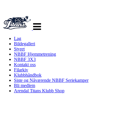
Veksle
navigasjon
Lag
Bildegalleri
Styret
NBBF Hjemmetrening
NBBF 3X3
Kontakt oss
Filarkiv
Klubbhåndbok
Siste og Nåværende NBBF Seriekamper
Bli medlem
Arendal Titans Klubb Shop