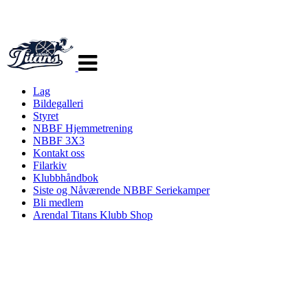
Veksle
navigasjon
Lag
Bildegalleri
Styret
NBBF Hjemmetrening
NBBF 3X3
Kontakt oss
Filarkiv
Klubbhåndbok
Siste og Nåværende NBBF Seriekamper
Bli medlem
Arendal Titans Klubb Shop