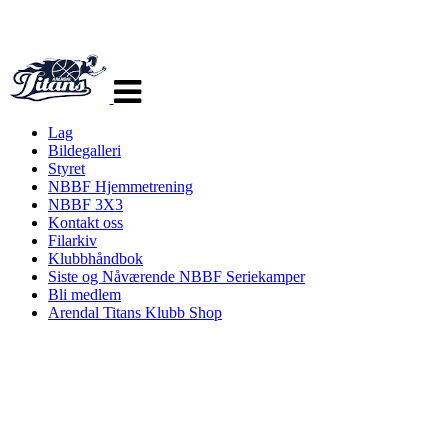
Veksle
navigasjon
Lag
Bildegalleri
Styret
NBBF Hjemmetrening
NBBF 3X3
Kontakt oss
Filarkiv
Klubbhåndbok
Siste og Nåværende NBBF Seriekamper
Bli medlem
Arendal Titans Klubb Shop