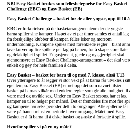
NB! Easy Basket brukes som fellesbetegnelse for Easy Basket
Challenge (EBC) og Easy Basket (EB)
Easy Basket Challenge – basket for de aller yngste, opp til 10 å
EBC
er forkortelsen på de basketarrangementene der de yngste
barna spiller sine kamper. I løpet av et par timer samles et antall lag
fra forskjellige klubber til kamper, felles leker og morsom
underholdning. Kampene spilles med forenklede regler – blant ann
lave kurver og fire spillere per lag på banen, for å skape store flater
og delaktighet i spillet. Engasjement, glede og nysgjerrighet skal
gjennomsyre et Easy Basket Challenge-arrangement – det skal vær
enkelt og gøy for hele familien å delta.
Easy Basket – basket for barn til og med 7. klasse, altså U13
Over ytterligere to år legger vi stor vekt på at barna får utvikles i sit
eget tempo. Easy Basket (EB) er nettopp det som navnet tilsier –
basket på barnas vilkår med enklere regler som gir alle mulighet til 
være med og utvikle seg. Under en Easy Basket sesong har et lag
kamper en til to helger per måned. Det er fremdeles fire mot fire spi
og kampene har seks perioder delt i to omganger. Alle spillerne får
være på banen minst en periode i hver omgang. Målet med Easy
Basket er å få barna til å elske basket og ønske å fortsette å spille.
Hvorfor spiller vi på en ny måte?