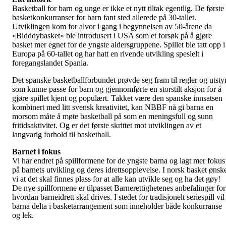
Basketball for barn og unge er ikke et nytt tiltak egentlig. De første
basketkonkurranser for barn fant sted allerede på 30-tallet.
Utviklingen kom for alvor i gang i begynnelsen av 50-årene da
«Bidddybasket» ble introdusert i USA som et forsøk på å gjøre
basket mer egnet for de yngste aldersgruppene. Spillet ble tatt opp i
Europa på 60-tallet og har hatt en rivende utvikling spesielt i
foregangslandet Spania.
Det spanske basketballforbundet prøvde seg fram til regler og utsty
som kunne passe for barn og gjennomførte en storstilt aksjon for å
gjøre spillet kjent og populært. Takket være den spanske innsatsen
kombinert med litt svensk kreativitet, kan NBBF nå gi barna en
morsom måte å møte basketball på som en meningsfull og sunn
fritidsaktivitet. Og er det første skrittet mot utviklingen av et
langvarig forhold til basketball.
Barnet i fokus
Vi har endret på spillformene for de yngste barna og lagt mer fokus
på barnets utvikling og deres idrettsopplevelse. I norsk basket ønsk
vi at det skal finnes plass for at alle kan utvikle seg og ha det gøy!
De nye spillformene er tilpasset Barnerettighetenes anbefalinger for
hvordan barneidrett skal drives. I stedet for tradisjonelt seriespill vil
barna delta i basketarrangement som inneholder både konkurranse
og lek.