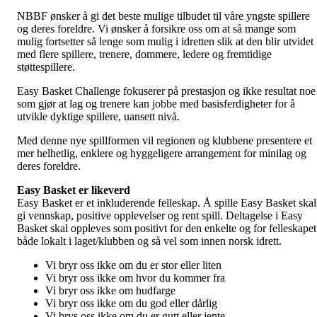
NBBF ønsker å gi det beste mulige tilbudet til våre yngste spillere
og deres foreldre. Vi ønsker å forsikre oss om at så mange som
mulig fortsetter så lenge som mulig i idretten slik at den blir utvidet
med flere spillere, trenere, dommere, ledere og fremtidige
støttespillere.
Easy Basket Challenge fokuserer på prestasjon og ikke resultat noe
som gjør at lag og trenere kan jobbe med basisferdigheter for å
utvikle dyktige spillere, uansett nivå.
Med denne nye spillformen vil regionen og klubbene presentere et
mer helhetlig, enklere og hyggeligere arrangement for minilag og
deres foreldre.
Easy Basket er likeverd
Easy Basket er et inkluderende felleskap. Å spille Easy Basket skal
gi vennskap, positive opplevelser og rent spill. Deltagelse i Easy
Basket skal oppleves som positivt for den enkelte og for felleskapet
både lokalt i laget/klubben og så vel som innen norsk idrett.
Vi bryr oss ikke om du er stor eller liten
Vi bryr oss ikke om hvor du kommer fra
Vi bryr oss ikke om hudfarge
Vi bryr oss ikke om du god eller dårlig
Vi brys oss ikke om du er gutt eller jente