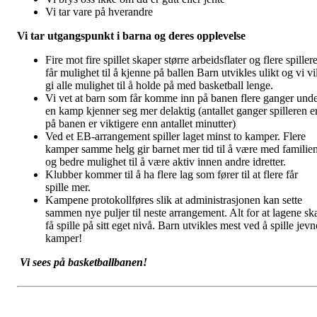
Vi tar vare på hverandre
Vi tar utgangspunkt i barna og deres opplevelse
Fire mot fire spillet skaper større arbeidsflater og flere spiller
får mulighet til å kjenne på ballen Barn utvikles ulikt og vi vi
gi alle mulighet til å holde på med basketball lenge.
Vi vet at barn som får komme inn på banen flere ganger und
en kamp kjenner seg mer delaktig (antallet ganger spilleren e
på banen er viktigere enn antallet minutter)
Ved et EB-arrangement spiller laget minst to kamper. Flere
kamper samme helg gir barnet mer tid til å være med familie
og bedre mulighet til å være aktiv innen andre idretter.
Klubber kommer til å ha flere lag som fører til at flere får
spille mer.
Kampene protokollføres slik at administrasjonen kan sette
sammen nye puljer til neste arrangement. Alt for at lagene sk
få spille på sitt eget nivå. Barn utvikles mest ved å spille jevn
kamper!
Vi sees på basketballbanen!