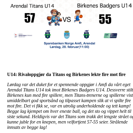
U14: Rivaloppgjør da Titans og Birkenes lekte fire mot fire
Lørdag var det duket for et spennende oppgjør i Amfi da vårt eget
Arendal Titans U14 tok imot Birkenes Badgers U14. Dessverre stil
Birkenes kun med fire spillere, men Titans-trenerne og spillerne vist
umiddelbart god sportsånd og tilpasset kampen slik at vi spilte fire
mot fire. Det vi fikk se, var en utrolig underholdende og tett kamp!
Begge lag kjempet om hver eneste ball, og det sto og vippet helt til
siste sekund. Heldigvis var det Titans som trakk det lengste strået o
kunne juble for en knepen, men velfortjent 57-55 seier. Strålende
innsats av begge lag!