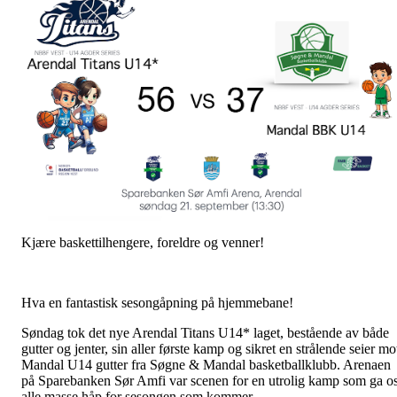
Kjære baskettilhengere, foreldre og venner!
Hva en fantastisk sesongåpning på hjemmebane!
Søndag tok det nye Arendal Titans U14* laget, bestående av både
gutter og jenter, sin aller første kamp og sikret en strålende seier mo
Mandal U14 gutter fra Søgne & Mandal basketballklubb. Arenaen
på Sparebanken Sør Amfi var scenen for en utrolig kamp som ga o
alle masse håp for sesongen som kommer.