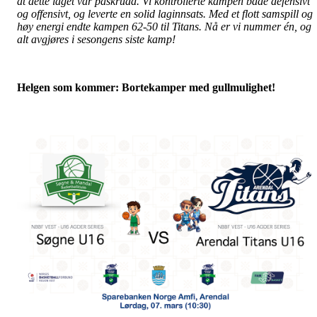
at dette laget var påskrudd. Vi kontrollerte kampen både defensivt
og offensivt, og leverte en solid laginnsats. Med et flott samspill og
høy energi endte kampen 62-50 til Titans. Nå er vi nummer én, og
alt avgjøres i sesongens siste kamp!
Helgen som kommer: Bortekamper med gullmulighet!