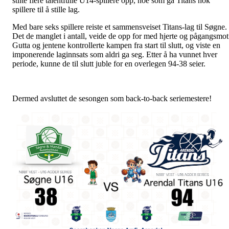
stilte flere talentfulle U14-spillere opp, noe som ga Titans nok
spillere til å stille lag.
Med bare seks spillere reiste et sammensveiset Titans-lag til Søgne.
Det de manglet i antall, veide de opp for med hjerte og pågangsmot
Gutta og jentene kontrollerte kampen fra start til slutt, og viste en
imponerende laginnsats som aldri ga seg. Etter å ha vunnet hver
periode, kunne de til slutt juble for en overlegen 94-38 seier.
Dermed avsluttet de sesongen som back-to-back seriemestere!