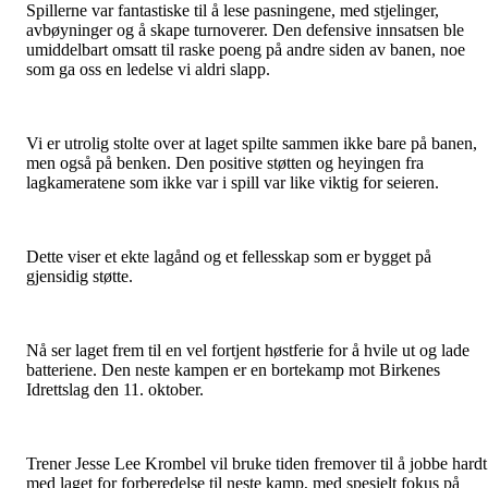
Spillerne var fantastiske til å lese pasningene, med stjelinger,
avbøyninger og å skape turnoverer. Den defensive innsatsen ble
umiddelbart omsatt til raske poeng på andre siden av banen, noe
som ga oss en ledelse vi aldri slapp.
Vi er utrolig stolte over at laget spilte sammen ikke bare på banen,
men også på benken. Den positive støtten og heyingen fra
lagkameratene som ikke var i spill var like viktig for seieren.
Dette viser et ekte lagånd og et fellesskap som er bygget på
gjensidig støtte.
Nå ser laget frem til en vel fortjent høstferie for å hvile ut og lade
batteriene. Den neste kampen er en bortekamp mot Birkenes
Idrettslag den 11. oktober.
Trener Jesse Lee Krombel vil bruke tiden fremover til å jobbe hardt
med laget for forberedelse til neste kamp, med spesielt fokus på