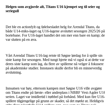
Helgen som avgjorde alt, Titans U16 kjempet seg til seier og
seriegull
Det ble en actionfylt og følelsesladet helg for Arendal Titans, da
både U14-miks-laget og U16-lagene avsluttet sesongen 2025/26 på
bortebane. For U16-laget handlet det om mer enn bare en kamp; de
var slutten på en æra.
Vårt Arendal Titans U16-lag reiste til Søgne lørdag for å spille sin
siste kamp for sesongen. Med tungt hjerte må vi også si at dette var
deres siste kamp som lag, da flere av spillerne nå velger å fokusere
på akademiske studier. Innstasen skulle derfor bli en minneverdig
avslutning.
Innsatsen var høy, ettersom kampen mot Søgne U16 ville avgjøre
om Titans endte på første- eller andreplass i NBBF Vest-Agder U1
serien. Laget var imidlertid i trøbbel på forhånd. Med kun fire U16-
spillere tilgjengelige på grunn av skader, så det mørkt ut. Heldigvis