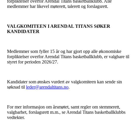
forpliktelser overfor Arendal Titans basketballklubb. Alle
medlemmer har likevel møterett, talerett og forslagsrett.
VALGKOMITEEN I ARENDAL TITANS SØKER
KANDIDATER
Medlemmer som fyller 15 år og har gjort opp alle økonomiske
forpliktelser overfor Arendal Titans basketballklubb, er valgbare til
styret for perioden 2026/27.
Kandidater som ønskes vurdert av valgkomiteen kan sende sin
søknad til
leder@arendaltitans.no
.
For mer informasjon om årsmøtet, samt regler om stemmerett,
valgbarhet, forslagsrett m.m., se Arendal Titans basketballklubbs
vedtekter.