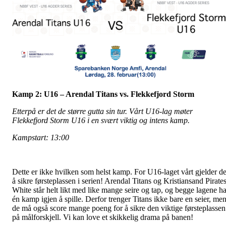
Kamp 2: U16 – Arendal Titans vs. Flekkefjord Storm
Etterpå er det de større gutta sin tur. Vårt U16-lag møter
Flekkefjord Storm U16 i en svært viktig og intens kamp.
Kampstart: 13:00
Dette er ikke hvilken som helst kamp. For U16-laget vårt gjelder de
å sikre førsteplassen i serien! Arendal Titans og Kristiansand Pirate
White står helt likt med like mange seire og tap, og begge lagene ha
én kamp igjen å spille. Derfor trenger Titans ikke bare en seier, me
de må også score mange poeng for å sikre den viktige førsteplassen
på målforskjell. Vi kan love et skikkelig drama på banen!