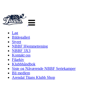
Veksle
navigasjon
Lag
Bildegalleri
Styret
NBBF Hjemmetrening
NBBF 3X3
Kontakt oss
Filarkiv
Klubbhåndbok
Siste og Nåværende NBBF Seriekamper
Bli medlem
Arendal Titans Klubb Shop