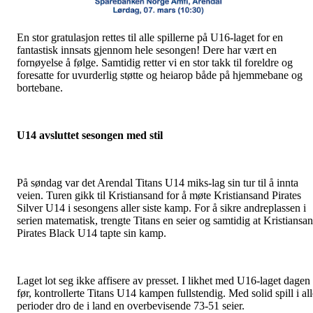
En stor gratulasjon rettes til alle spillerne på U16-laget for en
fantastisk innsats gjennom hele sesongen! Dere har vært en
fornøyelse å følge. Samtidig retter vi en stor takk til foreldre og
foresatte for uvurderlig støtte og heiarop både på hjemmebane og
bortebane.
U14 avsluttet sesongen med stil
På søndag var det Arendal Titans U14 miks-lag sin tur til å innta
veien. Turen gikk til Kristiansand for å møte Kristiansand Pirates
Silver U14 i sesongens aller siste kamp. For å sikre andreplassen i
serien matematisk, trengte Titans en seier og samtidig at Kristiansa
Pirates Black U14 tapte sin kamp.
Laget lot seg ikke affisere av presset. I likhet med U16-laget dagen
før, kontrollerte Titans U14 kampen fullstendig. Med solid spill i all
perioder dro de i land en overbevisende 73-51 seier.