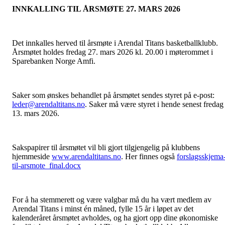
INNKALLING TIL ÅRSMØTE 27. MARS 2026
Det innkalles herved til årsmøte i Arendal Titans basketballklubb.
Årsmøtet holdes fredag 27. mars 2026 kl. 20.00 i møterommet i
Sparebanken Norge Amfi.
Saker som ønskes behandlet på årsmøtet sendes styret på e-post:
leder@arendaltitans.no
. Saker må være styret i hende senest fredag
13. mars 2026.
Sakspapirer til årsmøtet vil bli gjort tilgjengelig på klubbens
hjemmeside
www.arendaltitans.no
. Her finnes også
forslagsskjema
til-arsmote_final.docx
For å ha stemmerett og være valgbar må du ha vært medlem av
Arendal Titans i minst én måned, fylle 15 år i løpet av det
kalenderåret årsmøtet avholdes, og ha gjort opp dine økonomiske